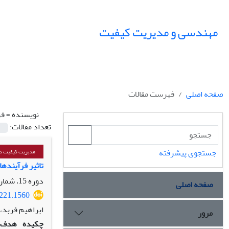
مهندسی و مدیریت کیفیت
صفحه اصلی
فهرست مقالات
نویسنده =
فر
تعداد مقالات:
جستجوی پیشرفته
مدیریت کیفیت دا
تاثیر فرآینده
دوره 15، شماره 4، زمستان 1404، صفحه
صفحه اصلی
2221.1560
ابراهیم فربد،
مرور
چکیده
هدف: