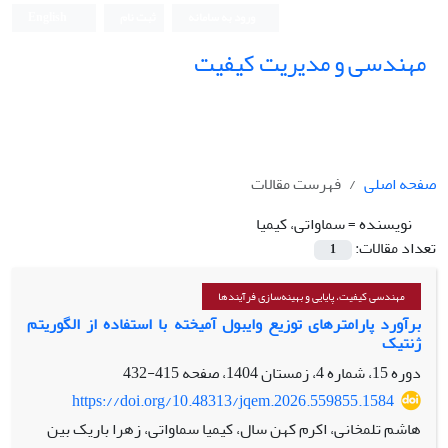
ورود به سامانه
ثبت نام
English
مهندسی و مدیریت کیفیت
صفحه اصلی
فهرست مقالات
نویسنده =
سماواتی، کیمیا
تعداد مقالات:
1
مهندسی کیفیت، پایایی و بهینه‌سازی فرآیندها
برآورد پارامترهای توزیع وایبول آمیخته با استفاده از الگوریتم
ژنتیک
دوره 15، شماره 4، زمستان 1404، صفحه
415-432
https://doi.org/10.48313/jqem.2026.559855.1584
هاشم تلمخانی، اکرم کهن سال، کیمیا سماواتی، زهرا باریک بین