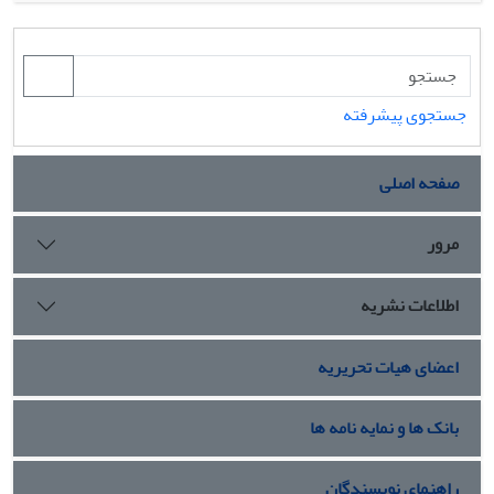
مراحل می شود. از این رو در ادبیات موضوع پایش فرآیندهای
چندمرحله ای، روش هایی به منظور کاهش و رفع این مشکل
ارایه شده است. از سوی دیگر، در برخی از موارد کیفیت یک
محصول به وسیله رابطه میان یک متغیر پاسخ و یک یا چند
جستجوی پیشرفته
متغیر مستقل به عنوان پروفایل توصیف می-شود که می تواند
نتیجه و خروجی فرآیندی با چندین مرحله باشد. از آن جا که
صفحه اصلی
مطالعات کمتری در زمینه پایش پروفایل های خروجی از
فرآیندهای چند مرحله ای صورت گرفته است، در این مقاله به
مرور
بررسی اثر آبشاری بر پایش پروفایل های خطی ساده در
فرآیندی دو مرحله ای در قالب معیار متوسط طول دنباله با
استفاده از شبیه سازی و نیز تاثیر وابستگی مراحل بر تخمین
اطلاعات نشریه
پارامترهای پروفایل مرحله دوم پرداخته شده است
.
اعضای هیات تحریریه
بانک ها و نمایه نامه ها
راهنمای نویسندگان