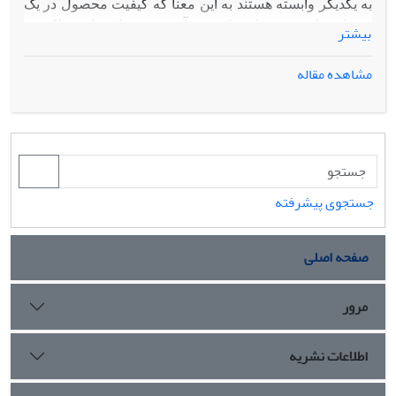
به یکدیگر وابسته هستند به این معنا که کیفیت محصول در یک
مرحله خاص نه تنها به کیفیت آن در مرحله جاری بلکه به
بیشتر
کیفیت محصول در مراحل پیشین نیز بستگی دارد که از آن به
عنوان خاصیت آبشاری فرآیندهای چند مرحله ای یاد می شود.
مشاهده مقاله
وجود این خاصیت در چنین فرآیندهایی و عدم توجه به آن،
سبب بروز خطا در تفسیر نمودارهای کنترل مورد استفاده در
مراحل می شود. از این رو در ادبیات موضوع پایش فرآیندهای
چندمرحله ای، روش هایی به منظور کاهش و رفع این مشکل
ارایه شده است. از سوی دیگر، در برخی از موارد کیفیت یک
محصول به وسیله رابطه میان یک متغیر پاسخ و یک یا چند
جستجوی پیشرفته
متغیر مستقل به عنوان پروفایل توصیف می-شود که می تواند
نتیجه و خروجی فرآیندی با چندین مرحله باشد. از آن جا که
صفحه اصلی
مطالعات کمتری در زمینه پایش پروفایل های خروجی از
فرآیندهای چند مرحله ای صورت گرفته است، در این مقاله به
مرور
بررسی اثر آبشاری بر پایش پروفایل های خطی ساده در
فرآیندی دو مرحله ای در قالب معیار متوسط طول دنباله با
استفاده از شبیه سازی و نیز تاثیر وابستگی مراحل بر تخمین
اطلاعات نشریه
پارامترهای پروفایل مرحله دوم پرداخته شده است
.