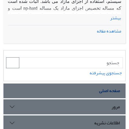
سیستم، استفاده از اجزای مازاد می باشد. اثبات شده است
که مساله تخصیص اجزای مازاد یک مساله
np-hard
است و
شامل انتخاب اجزای مازاد برای بهینه سازی قابلیت اعتماد
بیشتر
سیستم، براساس محدودیت-های از پیش تعیین شده می باشد.
در این مقاله به ماکزیمم سازی قابلیت اعتماد سیستم سری-
مشاهده مقاله
موازی، از طریق افزودن اجزای مازاد، براساس محدودیت
وزن و هزینه پرداخته می شود. در تخصیص اجزای مازاد،
فرض وجود چند نوع مختلف برای اجزا درنظر گرفته شده
است، بدان معنا که علاوه بر تعیین تعداد اجزا ، لازم است از
بین انواع حالت های امکان پذیر برای تخصیص، نوع جز
مناسبی نیز انتخاب گردد. این مساله به صورت یک گراف سه
جستجوی پیشرفته
سطحی مدل شده است که برای حل آن از الگوریتم اجتماع
مورچگان استفاده می-شود. قدرت جست وجوی الگوریتم
صفحه اصلی
پشنهادی با ارایه یک روش جست وجوی محلی در همسایگی
نقاط موجه افزایش یافته است و از یک تابع جریمه پویا برای
مرور
هدایت پاسخ ها به سمت منطقه موجه استفاده می شود.
کاربرد این الگوریتم، در بهینه سازی قابلیت اعتماد سیستم
مکانیکی یک جعبه دنده نشان داده شده است. نتایج عددی
اطلاعات نشریه
حاصل از حل مسایل نمونه، کارآیی قابل ملاحظه الگوریتم