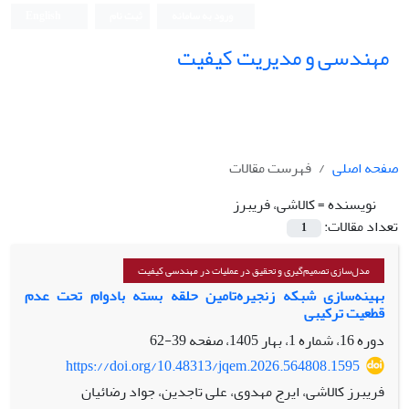
ورود به سامانه
ثبت نام
English
مهندسی و مدیریت کیفیت
صفحه اصلی
فهرست مقالات
نویسنده =
کالاشی، فریبرز
تعداد مقالات:
1
مدل‌سازی تصمیم‌گیری و تحقیق در عملیات در مهندسی کیفیت
بهینه‌سازی شبکه زنجیره‌تامین حلقه بسته بادوام تحت عدم
قطعیت ترکیبی
دوره 16، شماره 1، بهار 1405، صفحه
39-62
https://doi.org/10.48313/jqem.2026.564808.1595
فریبرز کالاشی، ایرج مهدوی، علی تاجدین، جواد رضائیان