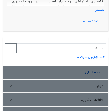
اقتصادی اجتماعی برخوردار است. از این رو جلوگیری از
وقوع حوادث در محیط های کاری، به عنوان یک نیاز همگانی،
بیشتر
همواره مورد توجه متخصصین بوده است. با توجه به نقش
کلیدی رفتارهای ناایمن در حادثه، برخی از محققین به پایش
مشاهده مقاله
رفتارهای ناایمن با استفاده از نمودارهای کنترل فرآیند آماری
پرداخته اند. این در حالی است که رفتار افراد تحت تاثیر
عوامل مختلفی نظیر فاکتورهای محیطی و ویژگی‏های فردی
است. چنین عواملی باعث افزایش واریانس فرآیند می شوند و
غالباً از آن ها به عنوان تغییرات عادی یاد می شود. در چنین
فرآیندهایی شناسایی مهم ترین عوامل موثر در ایجاد واریانس
جستجوی پیشرفته
کمک قابل توجهی در بهبود عملکرد فرآیند می نماید. با این حال
در تحقیقات مشابه انجام شده چنین پراکندگی هایی در نظر
صفحه اصلی
گرفته نشده است. هدف اصلی این مقاله مدل سازی و پایش
سطوح مختلف به وجود آورنده واریانس در رفتارهای ناایمن
مرور
افراد می باشد. مدل ارایه شده در یک شرکت تولیدی اجرا
گردید. پس از تعیین میزان واریانس هر عامل، میزان
تغیرپذیری هر یک به تفکیک مورد بررسی قرار گرفت. طرح
اطلاعات نشریه
پیشنهادی که از قابلیت بسیار خوبی در کاهش رفتارهای ناایمن
برخوردار است، می تواند به عنوان یک ابزار موثر در مدیریت