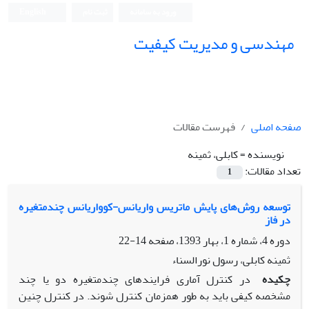
ورود به سامانه
ثبت نام
English
مهندسی و مدیریت کیفیت
صفحه اصلی
فهرست مقالات
نویسنده =
کابلی، ثمینه
تعداد مقالات:
1
توسعه روش‌های پایش ماتریس واریانس-کوواریانس چندمتغیره
در فاز
دوره 4، شماره 1، بهار 1393، صفحه
14-22
ثمینه کابلی، رسول نورالسناء
چکیده
در کنترل آماری فرایندهای چندمتغیره دو یا چند
مشخصه کیفی باید به طور همزمان کنترل شوند. در کنترل چنین