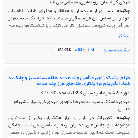
مهدی کرباسیان، رویا اهری، مصطفی بنی طبا
چکیده
بسیاری از مهندسان و محققان، مدل­های قابلیت اطمینان
خود را بر اساس این فرضیه قرار می­دهند که اجزاء یک سیستم از
نظر آماری به شیوه­ی مستقل، کار می کنند و با شکست مواجهه می­
شوند.
این فرض اغلب در عمل نقض می­گردد زیرا ، عوامل خاص
بیشتر
محیطی و سیستمی در کارکرد اجزاء تاثیر گذار بوده و در نتیجه به
شکست­­های همبسته کمک می­کند، که می­تواند قابلیت اطمینان یک
اصل مقاله
مشاهده مقاله
652.05 K
سیستم را کاهش دهد. تعیین شاخص همبستگی اجزاء و تاثیر آن
بر قابلیت اطمینان سیستم ضرورت دارد تا بتواند مدل­ها را ملزم
کند تا به طور صریح شکست­های پیوسته را ترکیب و هماهنگ کند و
برآورد درستی از قابلیت اطمینان سیستم ارائه دهند.
طراحی شبکه زنجیره تأمین چند هدفه ،حلقه بسته سبز و چابک به
کمک الگوریتم فرا‌‌ابتکاری علف‌های هرز چند هدفه
رویکردهای قبلی برای مدل سازی همبستگی، محدود به سیستم­
هایی هستند که شامل دو یا سه جزء بوده و یا فرض می­شوند که
دوره 9، شماره 4، زمستان 1398، صفحه
305-319
کارکرد اجزاء، از نظر آماری مستقل هستند. در این پژوهش ضمن
مهدی داستانی، سید محمدرضا داودی، مهدی کرباسیان، شهرام
در نظر گرفتن وابستگی بین کارکرد اجزاء به ارائه مدلی برای در
معینی
نظر گرفتن این وابستگی و محاسبه قابلیت اطمینان سیستم های
چکیده
تغییرات در بازار و نیاز مشتریان یکی از مهم‌ترین
سری ، موازی ، سیستم های
n
-out of-
k
، موازی-سری و سری-
موضوعات و چالش‌های مدیران زنجیره تأمین می‌باشد. چابکی
موازی پرداخته شده است و برای درک بهتر مساله مثالهایی همراه
مفهومی است که اخیرا توسط محققان حوزه زنجیره تأمین به منظور
با تحلیل حساسیت ارائه شده است که در آن اجزاء از لحاظ کارکرد