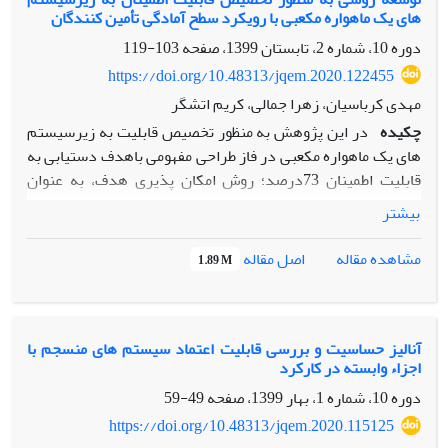
های یک ماهواره مکعبی با رویکرد سطح آمادگی تأمین کنندگان
مدلی جهت برآورد پرداخته و ضمن ایجاد پایگاه دانش مناسب و
فرمول‌های ریاضی به محاسبه هزینه چرخه عمر طرح‌های A و B
دوره 10، شماره 2، تابستان 1399، صفحه
103-119
محصول پرداخته شده است. نتایج به دست آمده نشان دهنده
https://doi.org/10.48313/jqem.2020.122455
مقرون به صرفه بودن تولید طرح A محصول ازنظر اقتصادی در
مهدی کرباسیان، زهرا جمالی، کریم اتشگر
طول چرخه عمر آن است.
چکیده
در این پژوهش به منظور تخصیص قابلیت به زیرسیستم
های یک ماهواره مکعبی در فاز طراحی مفهومی باهدف دستیابی به
قابلیت اطمینان 73درصد؛ روش امکان پذیری هدف، به عنوان
روش مبنای پژوهش توسعه داده شده است. در هیچ کدام از
بیشتر
پژوهش های انجام شده در حوزه تخصیص قابلیت اطمینان روشی
که فاکتور فناوری را توسعه داده باشد و نیز ارتباط تأمین کنندگان
اصل مقاله
مشاهده مقاله
1.89 M
را با موضوع تخصیص قابلیت اطمینان در نظر گرفته باشد، یافت
نشد از این رو تمرکز مطالعه حاضر بر روی محاسبه دقیق فاکتور
فناوری می باشد. به منظور برآورد این فاکتور به مفهومی تحت
عنوان ارزیابی آمادگی فناوری ؛ و سطح توانمندی فناورانه تأمین
آنالیز حساسیت و بررسی قابلیت اعتماد سیستم های منسجم با
اجزاء وابسته در کارکرد
کنندگان پرداخته شد و مدلی به منظور تلفیق دو مفهوم ذکر شده
ارائه گردید.نتایج بدست آمده نشان می دهد که تخصیص قابلیت
دوره 10، شماره 1، بهار 1399، صفحه
49-59
اطمینان اطمینان با این روش به شناسایی زیرسیستم های بحرانی
https://doi.org/10.48313/jqem.2020.115125
و بهبود آنها در مرحله طراحی کمک می نماید