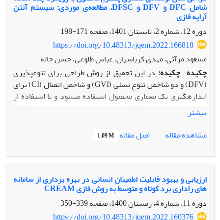
شامل DFC و DFV و DFSC، مطالعه‌ی موردی: سیستم آنتن
گردیده است که در هرسطح آن، مشخصه های احراز سطح بلوغ
آرایه فازی
ارائه گردیده است. این مدل می تواند مبنایی برای ارزیابی و تجزیه
دوره 12، شماره 2، تابستان 1401، صفحه
171-198
و تحلیل سطح بلوغ سازمان های با قابلیت اطمینان بالا و همچنین
طراحی برنامه بهبود و توسعه این سازمانها باشد.
https://doi.org/10.48313/jqem.2022.166818
مسعود مرآتی، مهدی کرباسیان، عباس طلوعی، حسن حاله
چکیده
چکیده:
در این تحقیق از روش طراحی برای تنوع­پذیری
(DFV) و دو شاخص تنوع نسلی (GVI) و شاخص اتصال (CI) برای
اندازه­گیری یک معماری محصول استفاده می­شود و با استفاده از
تابع ارتقاء کیفیت (QFD) و ماتریس ساختار طراحی (DSM)،
بیشتر
شاخص­های مذکور شناسایی و رتبه­بندی می­شوند. همچنین رویکرد
DFV همزمان با مقوله‌های طراحی برای هزینه (DFC) و طراحی
اصل مقاله
مشاهده مقاله
1.09 M
برای زنجیره تامین (DFSC) مدلسازی می­شود و یک مدل ریاضی
کاربردی جهت توسعه­ی معماری پلتفرم محصول حاصل می­گردد که
به دنبال تنوع­پذیری محصول و کاهش هزینه­ها و مدیریت فرایند
زنجیره تامین است؛ چرا که معماری پلتفرمِ قوی یک مزیت رقابتی
ارزیابی و بهبود قابلیت اطمینان انسانی در بهره برداری از سامانه
های راداری برد کوتاه و متوسط به روش فازی CREAM
برای شرکت­ها محسوب می­شود. مطالعه­ی موردی، سیستم آنتن آرایه
فازی است که با استفاده از تکنیک LP متریک و نرم‌افزار گمز به
دوره 11، شماره 4، زمستان 1400، صفحه
339-350
حل مسئله پرداخته می­شود. پس از اجرای مدل، اعتبارسنجی آن
https://doi.org/10.48313/jqem.2022.160376