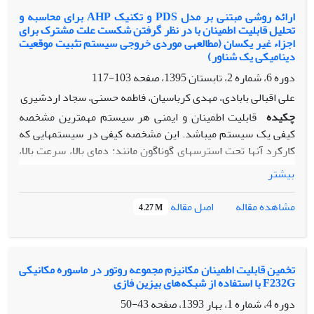
موجود در حمله موفق، ساختار قابلیت اطمینان سیستم و رویکرد
ارائه روشی مبتنی بر مدل PDS و تکنیک AHP برای محاسبه و
تحلیل قابلیت اطمینان با در نظر گرفتن شکست علت مشترک برای
تئوری بازی‌ها در پیدانمودن نقطه تعادل، یک مدل برنامه‌ریزی
اجزاء غیر یکسان (مطالعهی موردی خروجی سیستم تثبیت موقعیت
غیرخطی برای تعیین میزان سرمایه‌گذاری دفاع از سیستم‌ها، ارائه
دینامیکی یک شناور)
شده است. سپس با تعیین روابط قابلیت اطمینان با وجود
دوره 6، شماره 2، تابستان 1395، صفحه
103-117
همبستگی عملکردی بین زیرسیستم‌ها، یک مدل برنامه‌ریزی
علی اقبالی بابادی، مهدی کرباسیان، فاطمه حسنی، سجاد اردشیری
خطی برای تعیین ضریب همبستگی زیرسیستم­ها و تخصیص مجدد
سرمایه‌گذاری برای دفاع از سیستم­ها، معرفی می­شود. در نهایت،
چکیده
قابلیت اطمینان و ایمنی هر سیستم مهمترین مشخصه
مدل ارائه‌شده تحقیق برای یک مثال عددی استفاده‌شده و نتایج
کیفی یک سیستم میباشد. این مشخصه کیفی در سیستمهایی که
آن مورد تجزیه و تحلیل قرار گرفته است.
کارکرد آنها تحت استرسهای گوناگون مانند: دمای بالا، سرعت بالا،
فشار زیاد و ... میباشد از اهمیت ویژهای برخوردار است. نکته
بیشتر
قابل توجهی که در محاسبه قابلیت اطمینان و ایمنی سیستمها اغلب
مورد توجه قرار نمیگیرد وجود وابستگی میان زیر سیستمها با
اصل مقاله
مشاهده مقاله
4.27 M
یکدیگر میباشد، که این وابستگی باعث بوجود آمدن شکستهای
متفاوتی در سیستم میشود، یکی از مهمترین این شکستها،
شکست علت مشترک میباشد. که در این نوع شکستها چند زیر
سیستم یا تمامی زیر سیستمها همزمان یا در یک بازه زمانی کوتاه با
تخمین قابلیت اطمینان مکانیزم مجموعه روتور در ماسوره مکانیکی
F232G با استفاده از شبکه‌های بیزین فازی
توجه به یک علت مشترک دچار شکست میشوند. در نظر نگرفتن
شکستهای علت مشترک در محاسبه قابلیت اطمینان سیستمها
دوره 4، شماره 1، بهار 1393، صفحه
43-50