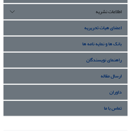
خطای محصول را رسم میکنیم و با تبدیل درخت خطا به صورت
شبکههای بیزین قابلیت اطمینان
محصول برآورد میشود
.
اطلاعات نشریه
اعضای هیات تحریریه
بانک ها و نمایه نامه ها
راهنمای نویسندگان
ارسال مقاله
داوران
تماس با ما