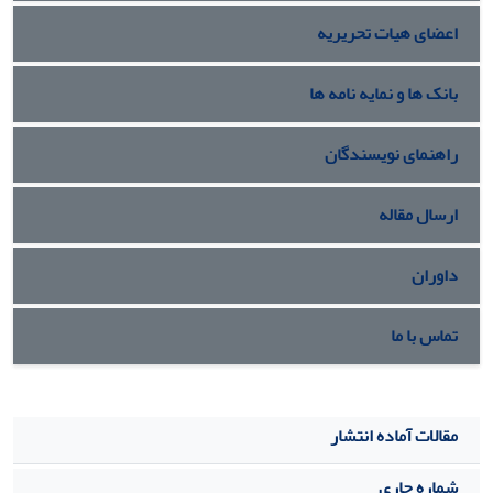
پیشنهادی با استفاده از شبیه سازی و براساس معیار متوسط طول
اعضای هیات تحریریه
دنباله ارزیابی شده است. نتایج نشان دهنده آن است که توانایی
کشف نمودارهای کنترل جمع تجمعی و میانگین متحرک موزون
نمایی دوگانه پیشنهادی به مراتب بهتر از نمودارهای کنترل موجود
بانک ها و نمایه نامه ها
در ادبیات موضوع می­‌باشد.
راهنمای نویسندگان
ارسال مقاله
داوران
تماس با ما
مقالات آماده انتشار
شماره جاری