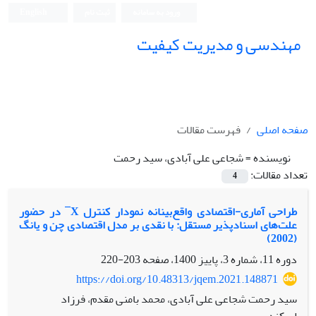
ورود به سامانه
ثبت نام
English
مهندسی و مدیریت کیفیت
صفحه اصلی
فهرست مقالات
نویسنده =
شجاعی علی آبادی، سید رحمت
تعداد مقالات:
4
طراحی آماری-اقتصادی واقع‌بینانه نمودار کنترل X ̅ در حضور
علت‌های اسنادپذیر مستقل: با نقدی بر مدل‌ اقتصادی چن و یانگ
(2002)
دوره 11، شماره 3، پاییز 1400، صفحه
203-220
https://doi.org/10.48313/jqem.2021.148871
سید رحمت شجاعی علی آبادی، محمد بامنی مقدم، فرزاد