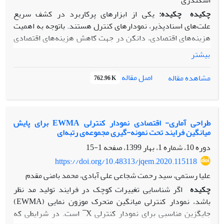
اسکندری
چکیده
چکیده:
یکی از ابزارهای پرکاربرد در کشف سریع
علت‌های اسنادپذیر، نمودارهای کنترل هستند. باتوجه به اهمیت
هزینه‌های اقتصادی، دانکن در جهت کاهش هزینه‌های اقتصادی‌
چرخه‌ی کیفیت، اولین مدل اقتصادی در حضور علت‌های
بیشتر
اسنادپذیر چندگانه را ارائه داد. در مدل او و مدل‌های برگرفته
شده از آن فرض شده است که پس از وقوع یک علت اسنادپذیر،
اصل مقاله
مشاهده مقاله
762.96 K
سایر علت‌های اسنادپذیر تا صدور هشدار درست رخ ندهند. در
این مقاله پس از نقد مدل‌های پیشین در استفاده نادرست و
غیرواقع‌بینانه از این فرض برای محاسبه متوسط هزینه در واحد
زمان چرخه‌ی کیفیت، طرح آماری-اقتصادی واقع‌بینانه‌ای در حضور
طراحی آماری- اقتصادی نمودار کنترلی EWMA برای پایش
میانگین فرایند تحت نمونه-گیری مجموعه‌ی رتبه‌ای
علت‌های اسنادپذیر چندگانه برای طراحی آماری-اقتصادی نمودار
کنترل X.bar ارائه می‌شود. نتایج حاصل از مدل پیشنهادی نشان
دوره 10، شماره 1، بهار 1399، صفحه
1-15
می‌دهد که در مدل چن و یانگ این فرض برقرار نیست و بنا بر
https://doi.org/10.48313/jqem.2020.115118
این، پیشنهاد می‌شود برای رفع نواقص طراحی‌های انجام شده
علیا رستمی، سید رحمت شجاعی علی آبادی، محمد بامنی مقدم
برپایه‌ی مدل آن‌ها، در پژوهش‌های آتی به بازطراحی آن‌ها
چکیده
اگر شناسایی تغییرات کوچک در فرایند تولید مد نظر
براساس مدل پیشنهادی ما پرداخته شود.
باشد، نمودار کنترلی میانگین متحرک موزون نمایی (EWMA)
جایگزین مناسبی برای نمودار کنترلی X ̅ است. در شرایطی که