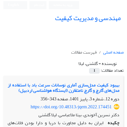
ورود به سامانه
ثبت نام
English
مهندسی و مدیریت کیفیت
صفحه اصلی
فهرست مقالات
نویسنده =
گلشنی، لیلا
تعداد مقالات:
1
بهبود کیفیت مدل­‌سازی آماری نوسانات سرعت باد با استفاده از
مدل­‌های گارچ و گارچ نامتقارن (ایستگاه هواشناسی اردبیل)
دوره 12، شماره 3، پاییز 1401، صفحه
343-356
https://doi.org/10.48313/jqem.2022.174451
دکتر نسرین آخوندی، بیتا ملاعباسی، لیلا گلشنی
چکیده
ایران به دلیل مجاورت با دریا و دارا بودن فلات‌های