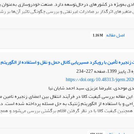
دی به‌ویژه در کشورهای درحال‌توسعه دارد. صنعت خودروسازی به‌عنوان ی
تغیرهای اثرگذار بر صادرات غیرنفتی و بررسی چگونگی تاثیر آن‌ها بر رشد
ژوهش:
در این تحقیق از رویکرد پویایی‌شناسی سیستم‌ها استفاده شده است
ای اصلی بررسی‌شده در این مطالعه شامل نرخ ارز، تورم، بهره‌وری و
اصل مقاله
1.16 M
لف اجرا گردیده است. نتایج نشان می‌دهند که تغییرات این متغیرها چگون
زوده علمی:
این مطالعه یک مدل پویای اختصاصی برای صنعت خودروسازی در 
باعث ناکارآمدی در سایر بخش‌های صادراتی شده است. این مدل می‌توان
نجیره تأمین با رویکرد مسیریابی کانال حمل و نقل و استفاده از الگوریتم
ک کرده و تصمیمات موثرتری برای ارتقای صادرات غیرنفتی و بهره‌وری اتخاذ 
227-234
https://doi.org/10.48313/jqem.20
ی موحدی، علیرضا عزیزی، سید احمد شایان نیا
ین مقاله بررسی کیفیت کالا در فرآیند انتقال بین اعضای زنجیره تامین 
حی و با استفاده از الگوریتم ژنتیک به حل مسئله پرداخته شده است. در
همچنین کیفیت کالا با در نظر گرفتن اقلام برگشتی بررسی می‌شود و همچنی
ضای زنجیره تامین استفاده شده است. نوآوری این تحقیق معرفی سیستم ان
 حل مسائل بخش لجستیک به صورت مؤثری یاری میکند. نتایج این تحقیق
ینه جریان محصولات در یک شبکه توزیع با استفاده از الگوریتم ژنتیک ارائ