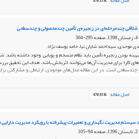
اصل مقاله
470.13 K
 شلاقی چندمرحله‌ای در زنجیره‌ی تأمین چندمحصولی و چندسطحی
295-304
ی موحدی، سیداحمد شایان نیا، حامد یوسف نژاد
بهینه بودن زنجیره تأمین باید نظام منسجم و پویایی وجود داشته باشد. شنا
های کارا برای مدیریت آن‌ها می‌­توانند اثربخش باشد. هدف این تحقیق بررس
ندسطحی است. در این مقاله مدل‌های موجودی، ارتباطی و مشارکتی برای م
مدل‌ها از برنامه متلب ANFIS برای ورود اطلاعات و محاسبه اثر شلاقی ا
 برای دو محصول موزد مطالعه به میزان قابل توجهی کاهش یافته است. نتی
‌­دهد که لزومی ندارد اندازه‌­ی واحدهای ارسالی محصول به توزیع کنندگان،
اصل مقاله
470.93 K
د سیستم مدیریت نگهداری و تعمیرات پیشرفته با رویکرد مدیریت دارایی 
94-105