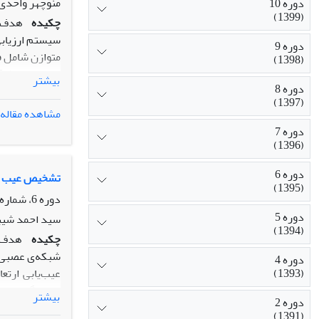
منوچهر واحدی
دوره 10
(1399)
چکیده
هدف ا
سیستم ارزیابی
دوره 9
متوازن شامل فر
(1398)
طریق مدل فرآی
بیشتر
دوره 8
است. استفاده 
(1397)
مشاهده مقاله
سیستم مدیریت 
دوره 7
یا قابلیت دست
(1396)
متوازن و مدل 
دوره 6
تشخیص عیب بل
(1395)
دوره 6، شماره 4، زمستان 1395، صفحه
دوره 5
سید احمد شیب
(1394)
چکیده
هدف ا
شبکه‌ی عصبی ا
دوره 4
عیب‌یابی ارتع
(1393)
بیشتر
دوره 2
(1391)