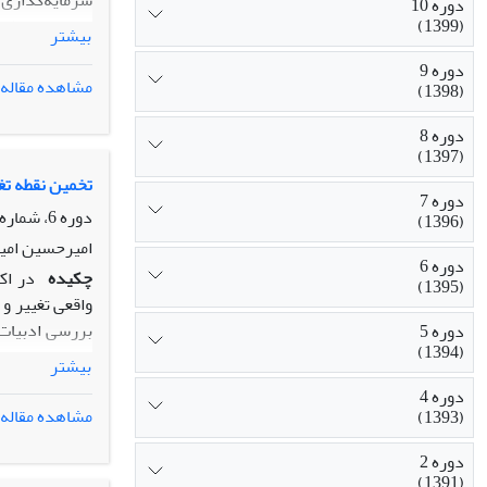
سرمایه‌گذاری 
دوره 10
(1399)
هستند. به­طور
بیشتر
رویکرد تئوری 
دوره 9
تعیین روابط 
مشاهده مقاله
(1398)
مجدد سرمایه‌گ
قرار گرفته اس
دوره 8
(1397)
تخمین نقطه تغ
دوره 7
دوره 6، شماره 1، بهار 1395، صفحه
(1396)
امیرحسین امی
دوره 6
چکیده
در اک
(1395)
واقعی تغییر و 
بررسی ادبیات 
دوره 5
(1394)
بوده و تحقیقا
بیشتر
متغیره معطوف 
دوره 4
مشاهده مقاله
(1393)
می‌باشد و نوع
معیار توزیع تج
دوره 2
(1391)
قالب مطالعه ش