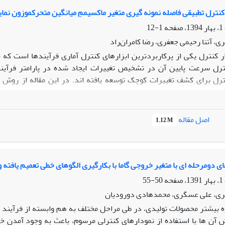
نهادی در تخمین نقطه تغییر در ماتریس کواریانس فرآیندهای نرمال چند 
کنترل تطبیقی فاصله نمونه گیری متغیر ماکسیممِ میانگین متحرکموزون نما
1-12
ی، آتنا رحیمی جعفری، رضا کامران‌راد
ر کنترل یکی از پرکاربردترین ابزارهای کنترل آماری فرآیندها است که 
ترل سرعت پایین آن در تشخیص تغییرات ایجاد شده در پارامتر فرآیند
رل برای کشف تغییرات کوچک توسعه یافته اند. در این مقاله از روش ت
گین متحرک موزون نمایی انحراف مجذور میانگین متحرک موزون - نمایی برا
ده شده است. عملکرد روش پیشنهادی با استفاده از شبیه سازی و معیارهای 
نمونه گیری با فواصل ثابت، مقایسه شده است. نتایج نشان می دهد که ر
اصل مقاله
1.12 M
کنترل موجود در ادبیات تحقیق است.
ی دومرحله ای با متغیر خروجی گاما‏ با بکارگیری الگوهای خطی تعمیم یافته
50-55
ری، علی عسگری، محمدهادی دورودیان
ه بیشتر محصولات تولیدی، در طی مراحل مختلف به هم وابسته از فرآیند ب
ش آن ها با استفاده از نمودارهای کنترلی مرسوم، باعث به وجود آمدن خ