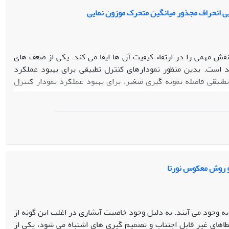
متغیره می‌باشد.
یی انحراف مجذور میانگین متحرک موزون نمایی
نقش مهمی را در ارتقاء کیفیت آن ها ایفا می کند. یکی از ضعف های
 است. بدین منظور نمودارهای کنترل تطبیقی برای بهبود عملکرد
طبیقی فاصله نمونه گیری متغیر، برای بهبود عملکرد نمودار کنترل
ی کشف تغییرات در میانگین و واریانس و تغییرات همزمان میانگین و
میانگین زمان تا هشدار و متوسط زمان تعدیل شده تا وقوع هشدار، با
وش پیشنهادی به ازای تغییرات بزرگ، دارای عملکرد بهتری نسبت به
 و روش معکوس نورتا
ه وجود می آیند. به دلیل وجود خاصیت آبشاری در اغلب این گونه از
طاهای غیر قابل اجتناب و تصمیم گیری های اشتباه می شود، یکی از