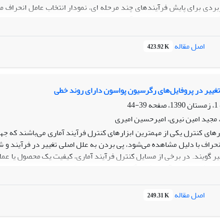
بردی برای پایش فرآیندهای چند مرحله ای، نمودار انتخاب عامل انحراف م
گرفته اند. در این مقاله یک فرآیند دو مرحله ای در شرایطی که مشخصه کی
ین فرآیند از نمودار انتخاب عامل انحراف استفاده شده است. آماره نمودار
میم یافته می‏باشد. برای بررسی عملکرد روش پیشنهادی از شاخص متوسط
اصل مقاله
423.92 K
ه شده است. نتایج نشان دهنده عملکرد بهتر روش پیشنهادی در کشف شیف
تغییر در پروفایل‌های رگرسیون پواسون دارای روند خطی
39-44
مجید امین نیری، امیرحسین امیری
رهای کنترل یکی از مهم‏ترین ابزارهای کنترل فرآیند آماری می‌باشند که جه
نحراف با دلیل مشاهده می‌شود، پی بردن به علل اصلی تغییر در فرآیند و شن
یر گویند. در برخی از مسایل کنترل فرآیند آماری، کیفیت یک محصول یا عمل
ی‌شود، که به آن پروفایل گویند. در بسیاری از کاربردها هم چون کالیبر
های دیگر مدل‌های پیچیده‌تری هم چون پروفایل‌های رگرسیون پواسون مو
اسون استفاده و عملکرد آن با استفاده از شبیه سازی بررسی شده است.
اصل مقاله
249.31 K