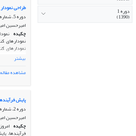
مناسب روش پیش
طراحی نمودار 
دوره 1
دوره 5، شماره 1، بهار 1394، صفحه
(1390)
امیرحسین امیر
چکیده
نمودا
نمودارهای کن
نمودارهای کنت
ماکسیممِ میان
بیشتر
واریانس استفا
نمودار کنترل 
مشاهده مقاله
نتایج نمودار 
پایش فرآیندها
دوره 2، شماره 1، بهار 1391، صفحه
امیرحسین امی
چکیده
امروز
فرآیندها، پای