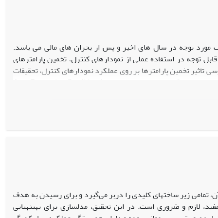
 مورد توجه در سال های اخیر و پس از بحران های مالی می باشد.
قابل توجه در استفاده عملی از نمودارهای کنترل، تخمین پارامترهای
 تاثیر تخمین پارامترها بر روی عملکرد نمودارهای کنترل، تحقیقات
میت و کاربرد گسترده مدل سری زمانی
Auto Regressive Conditional
پارامترهای مدل بر روی عملکرد نمودارهای
Heteroskedasticity (ARCH)
بررسی و نتایج
، تمامی زیر ساخت­های کلیدی را دربر می‌گیرد و برای رسیدن به هدف
ید، لازم و ضروری است. در این تحقیق، مدل­سازی برای بهینه­یابی