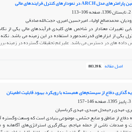
ل ARCH در نمودارهای کنترل فرایندهای مالی
106-113
دیان، محمد‌صالح اولیاء، امیر‌حسین امیری، حجت‌الله صادقی
یی تغییرات معنادار در شاخص های کلیدی فرآیندهای مالی یکی از نکات
رل یکی از ابزارهای قدرتمند
مورد استفاده در این زمینه می باشد. نکته 
س داده های در دسترس می باشد. علیرغم تحقیقات گسترده در زمینه بررسی
رآیندهایی با مشاهدات وابسته زمانی صورت گرفته است. با توجه به اه
های مالی، در این مقاله، به بررسی تاثیر اندازه نمونه اولیه برای تخمین 
AA
کنترل فاز 2 پرداخته می شود. عملکرد هر یک از نمودارهای کنترل با استفاده از مطالعات شبیه سازی و بر اساس معیارهای
اصل مقاله
803.39 K
ی گردد.
گذاری دفاع از سیستم‌های همبسته با رویکرد بهبود قابلیت اطمینان
146-157
ری، مهدی رحیمدل میبدی، مهدی کرباسیان
ه دفاع از مناطق و منابع حسّاس، موضوعی بنیادی است که وسعت وگستره آن
 صدمات ناشی از حمله مهاجم، به­کارگیری استراتژی‌های آگاهانه و مف