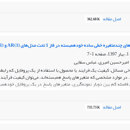
اثر تخمین پارامتر بر عملکرد تحت کنترل و خارج از کنترل نمودار کنتر
 نمونه و اصلاح حدود کنترل مورد استفاده قرار می­‌گیرد. نتایج شبیه‌­س
طول دنباله گزارش می­‌شود. نتایج حاصل از شبیه­‌سازی، کاهش اثر تخمین 
اصل مقاله
362.68 K
دمتغیره خطی ساده خودهمبسته در فاز 1 تحت مدل‌های (AR(1 و (MA(1
1-7
 امیرحسین امیری، عباس سقایی
خی مسائل، کیفیت یک فرایند یا محصول با استفاده از یک پروفایل که رابط
 در موارد مشخصی که متغیرهای پاسخ همبسته‌اند، می‌توان کیفیت فرآیند 
 فاصله کم بین دوبار نمونه‌گیری، متغیرهای پاسخ در یک پروفایل خودهم
رد نمودارهای کنترلی در کشف تغییرها ضعیف‌تر می‌شود. در این مقاله ی
فرض می‌شود که خودهمبستگی بتواند 
اصل مقاله
735.73 K