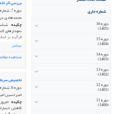
بررسی اثر تخمین پارامترهای مد
دوره 7، شماره 2، تابستان 1396، صفحه
شماره جاری
محمد‌هادی درو
دوره 16
چکیده
شناسا
(1405)
نمودارهای کنت
فرآیند بر اسا
دوره 15
کمی بر روی ف
(1404)
بیشتر
در پایش فرآیند
دوره 14
SDARL
و
RL
مشاهده مقاله
(1403)
حاصل تشریح م
دوره 13
(1402)
تخصیص سرمایه 
دوره 12
دوره 6، شماره 3، پاییز 1395، صفحه
(1401)
امیرحسین امی
دوره 11
چکیده
امروز
(1400)
کاهش خسارات و