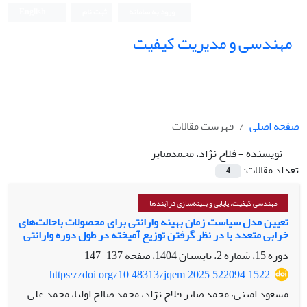
ورود به سامانه
ثبت نام
English
مهندسی و مدیریت کیفیت
صفحه اصلی
فهرست مقالات
نویسنده =
فلاح نژاد، محمدصابر
تعداد مقالات:
4
مهندسی کیفیت، پایایی و بهینه‌سازی فرآیندها
تعیین مدل سیاست‌ زمان بهینه وارانتی برای محصولات باحالت‌های
خرابی متعدد با در نظر گرفتن توزیع آمیخته در طول دوره وارانتی
دوره 15، شماره 2، تابستان 1404، صفحه
137-147
https://doi.org/10.48313/jqem.2025.522094.1522
مسعود امینی، محمد صابر فلاح نژاد، محمد صالح اولیا، محمد علی