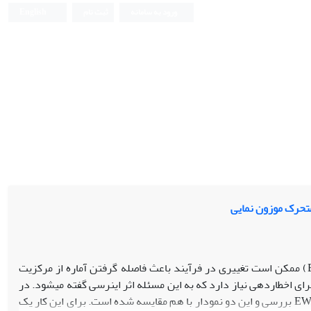
ورود به سامانه
ثبت نام
English
متحرک موزون نمایی
در نمودارهای جمع تجمعی (CUSUM) و میانگین متحرک موزون نمایی (EWMA) ممکن است تغییری در فرآیند باعث فاصله گرفتن آماره از مرکزیت
ی اخطاردهی نیاز دارد که به این مسئله اثر اینرسی گفته می‏شود. در
این مقاله اثر اینرسی بر روی عملکرد نمودارهای ناپارامتری علامت از نوع CUSUM و EWMA بررسی و این دو نمودار با هم مقایسه‌ شده است. برای این کار یک