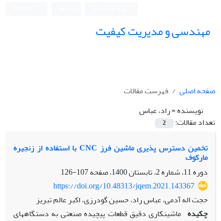
ورود به سامانه
ثبت نام
English
مهندسی و مدیریت کیفیت
صفحه اصلی
فهرست مقالات
نویسنده =
راد، عباس
تعداد مقالات:
2
تخمین دسترس پذیری ماشین فرز CNC با استفاده از زنجیره
مارکوف
دوره 11، شماره 2، تابستان 1400، صفحه
107-126
https://doi.org/10.48313/jqem.2021.143367
حجت اله آدمی، عباس راد، حسین گودرزی، اکبر عالم تبریز
چکیده
ماشینکاری دقیق قطعات پیچیده صنعتی به دستگاههای