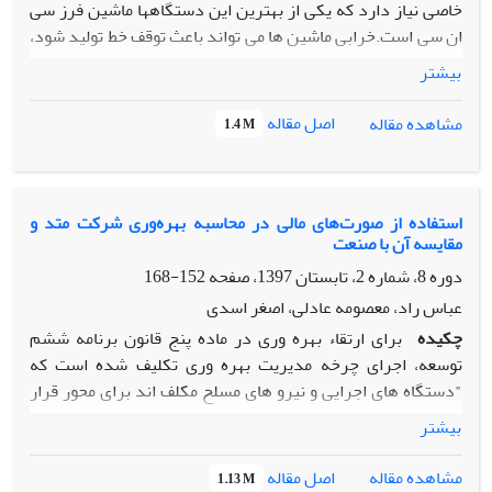
خاصی نیاز دارد که یکی از بهترین این دستگاهها ماشین فرز سی
ان سی است.خرابی ماشین ها می تواند باعث توقف خط تولید شود،
ضمن اینکه تعمیرات این دستگاهها وقتی بدون احتمال قبلی خراب
بیشتر
شوند و تهیه قطعات یدکی با توجه به نیاز به واردات آنها، زمانبر و
هزینه بر است. در این مقاله خرابی دستگاه به صورت سالیانه، از
اصل مقاله
مشاهده مقاله
1.4 M
خرابی های ثبت شده در برگه های تعمیرات و کنترل دستگاه که
توسط پرسنل نگهداری و تعمیرتهیه شده اند، استخراج شده است.
سپس با استفاده از زنجیره ی مارکوف، برای تخمین قابلیت
اطمینان، قابلیت نگهداری و تعمیرات و دسترس‌پذیری دستگاه
استفاده از صورت‌های مالی در محاسبه بهره‌وری شرکت متد و
مقایسه آن با صنعت
فرز سی ان سی چهارمحور در سال1390 استفاده گردید.نتایج
پیاده سازی در سال های 1397-1391، با شاخص های سال 1390
دوره 8، شماره 2، تابستان 1397، صفحه
152-168
مقایسه گردید. نتایج ارزیابی نشان می دهد که دسترس پذیری
عباس راد، معصومه عادلی، اصغر اسدی
دستگاه از 96/3%در سال 1390، به 99/28% در سال 1397 افزایش
چکیده
برای ارتقاء بهره وری در ماده پنج قانون برنامه ششم
یافته است.
توسعه، اجرای چرخه مدیریت بهره وری تکلیف شده است که
"دستگاه های اجرایی و نیرو های مسلح مکلف اند برای محور قرار
دادن رشد بهره وری در اقتصاد، ضمن اجرا نمودن چرخه مدیریت
بیشتر
بهره وری در مجموعه خود تمهیدات لازم را برای عملیاتی نمودن
این چرخه در واحد های تحت تولیت خود با هماهنگی سازمان ملی
اصل مقاله
مشاهده مقاله
1.13 M