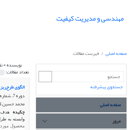
مهندسی و مدیریت کیفیت
صفحه اصلی
فهرست مقالات
نویسنده =
تق
تعداد مقالات:
جستجوی پیشرفته
الگوی طرح‌ری
دوره 7، شماره 4، زمستان 1396، صفحه
محمد حسین کر
صفحه اصلی
چکیده
هدف ا
مرور
وابسته به طر
محصول موردمطا