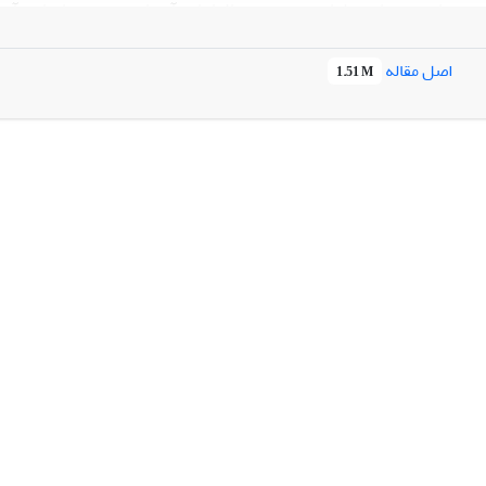
ی و خارجی فرایند طراحی، فهرست الزامات آن‌ها تعیین و بر اساس آن م
برای شش محصول در دفاتر طراحی موردبررسی قرار داده و ارزیابی ان
اصل مقاله
در مرحله طراحی ، عدم شناخت کامل از ذی‌نفعان و الزامات آنان هست.
1.51 M
Automotive Industry 