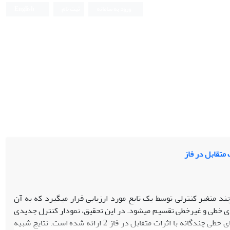
ورود به سامانه
ثبت نام
English
متقابل در فاز
ند متغیر کنترلی توسط یک تابع مورد ارزیابی قرار می­­گیرد که به آن
یل­های خطی و غیرخطی تقسیم می­شود. در این تحقیق، نمودار کنترل جدیدی
مبتنی بر رویکرد آزمون خطی تعمیم یافته و رگرسیون تکه ای، به منظور پایش پروفایل های خطی چندگانه با اثرات متقابل در فاز 2 ارائه شده است. نتایج شبیه