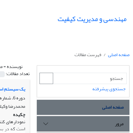
مهندسی و مدیریت کیفیت
صفحه اصلی
فهرست مقالات
نویسنده =
مح
تعداد مقالات:
جستجوی پیشرفته
یک سیستم استن
دوره 6، شماره 4، زمستان 1395، صفحه
محمدرضا وکیل
صفحه اصلی
چکیده
نمودارهای کنت
مرور
است که در بسی