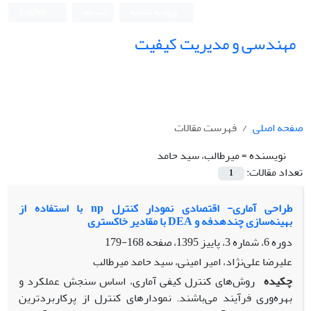
ورود به سامانه
ثبت نام
English
مهندسی و مدیریت کیفیت
صفحه اصلی
فهرست مقالات
نویسنده =
میرطالب، سید حامد
تعداد مقالات:
1
طراحی آماری- اقتصادی نمودار کنترل np با استفاده از
بهینه‌سازی چند‌هدفه و DEA با مقادیر خاکستری
دوره 6، شماره 3، پاییز 1395، صفحه
168-179
علیرضا علی‌نژاد، امیر امینی، سید حامد میرطالب
چکیده
روش‌های کنترل کیفی آماری، اساس سنجش عملکرد و
بهره‌وری فرآیند می‌باشند. نمودارهای کنترل از پرکاربردترین