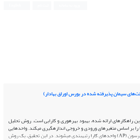
ورود به سامانه
ثبت نام
English
رین راه­کارهای ارائه شده، بهبود بهره­وری و کارایی است. روش تحلیل
ا را بر اساس متغیرهای ورودی و خروجی اندازه­گیری می­کند. واحدهایی
یترسون
(AP)
واحدهای کارا رتبه­بندی می­شوند. در این تحقیق، یک روش