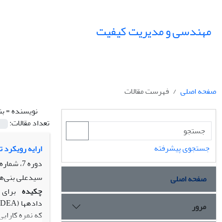
مهندسی و مدیریت کیفیت
صفحه اصلی
فهرست مقالات
نویسنده =
بن
تعداد مقالات:
جستجوی پیشرفته
ارایه رویکرد توسعه‌ای جدید DEA و TOPSIS برای رتبه‌بندی کارایی
دوره 7، شماره 1، بهار 1396، صفحه
سید‌علی بنی‌ه
صفحه اصلی
چکیده
برای 
داده­ها
(DEA)
مرور
که نمره کارای