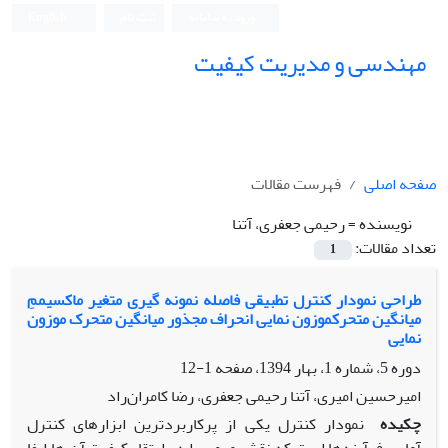
ورود به سامانه
ثبت نام
English
مهندسی و مدیریت کیفیت
صفحه اصلی
فهرست مقالات
نویسنده =
رحیمی جعفری، آتنا
تعداد مقالات:
1
طراحی نمودار کنترل تطبیقی فاصله نمونه گیری متغیر ماکسیممِ
میانگین متحرکموزون نمایی انحراف مجذور میانگین متحرک موزون
نمایی
دوره 5، شماره 1، بهار 1394، صفحه
1-12
امیرحسین امیری، آتنا رحیمی جعفری، رضا کامران‌راد
چکیده
نمودار کنترل یکی از پرکاربردترین ابزارهای کنترل