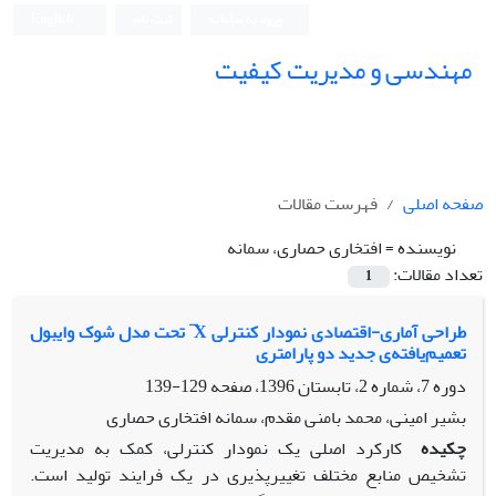
ورود به سامانه
ثبت نام
English
مهندسی و مدیریت کیفیت
صفحه اصلی
فهرست مقالات
نویسنده =
افتخاری حصاری، سمانه
تعداد مقالات:
1
طراحی آماری-اقتصادی نمودار کنترلی X ̅ تحت مدل شوک وایبول
تعمیم‌یافته‌ی جدید دو پارامتری
دوره 7، شماره 2، تابستان 1396، صفحه
129-139
بشیر امینی، محمد بامنی مقدم، سمانه افتخاری حصاری
چکیده
کارکرد اصلی یک نمودار کنترلی، کمک به مدیریت
تشخیص منابع مختلف تغییرپذیری در یک فرایند تولید است.