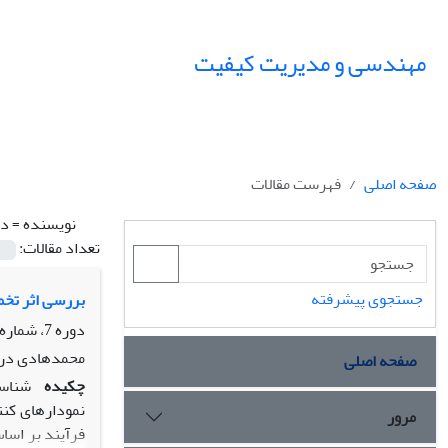
مهندسی و مدیریت کیفیت
صفحه اصلی
فهرست مقالات
نویسنده =
در
تعداد مقالات:
جستجوی پیشرفته
بررسی اثر تخمین پارامترهای مد
دوره 7، شماره 2، تابستان 1396، صفحه
محمد‌هادی درو
صفحه اصلی
چکیده
شناسا
نمودارهای کنت
مرور
فرآیند بر اسا