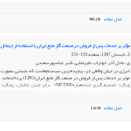
ده است. از ترکیب روش دلفی فازی و مدل سازی ساختاری- تفسیری با رویک
اصل مقاله
983.2 K
تحلیلMICMAC متغیرها در سه گروه متغیرهای مستقل یا کلیدی، پیوندی و واب
ر تعیین روابط بین متغیرها و نوع متغیرها می تواند به درک بهتر موضو
مؤثر بر خدمات پس از فروش در صنعت گاز مایع ایران با استفاده از دیماتل 
جه روی شاخص های قابلیت اطمینان، واکنش پذیری، کیفیت تعاملات، نمایند
133-151
شاخص‌ها در حوزه خدمات و در صنعت گاز مایع دارند.
دی، عادل آذر، ابوتراب علیرضایی، قنبر عباسپورسفندن
نرژی در جهان واقعی جزء پیچیده­‌ترین سیستم­‌هاست که بایستی بصورت ی
تحلیل تعاملات موثر بر خدم
ارزیابی کرد، رویکرد تصمیم گیری چندمعیاره(
اصل مقاله
1.41 M
ز خدمت را در این صنعت بیان می دارند. نتایج تحقیق نشان می­‌دهد که 
تغیرهای بهبود، واکنش پذیری، زمانبندی بازدیدها بیشترین تعامل را با سا
نی خدمات را ترسیم می­‌کند.