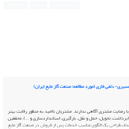
ورود به سامانه
ثبت نام
English
یری- دلفی فازی (مورد مطالعه: صنعت گاز مایع ایران)
ا رضایت مشتری آگاهی ندارند. مشتریان ناامید به منظور رقابت بهتر
ات پس از فروش به رقبا تبدیل شده‌اند. به دلیل شرایط خاص صنعت گاز مایع(LPG)(برداشت، تحویل، حمل و نقل، بارگیری، استانداردسازی و ...)، محققین
 هدف طراحی یک الگوی مناسب خدمات پس از فروش در صنعت گاز مایع