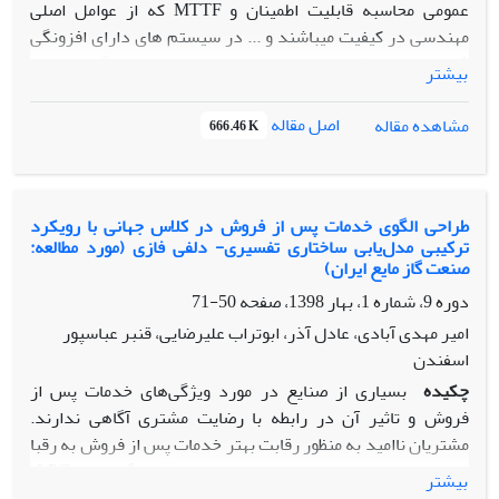
عمومی محاسبه قابلیت اطمینان و MTTF که از عوامل اصلی
مهندسی در کیفیت میباشند و ... در سیستم های دارای افزونگی
1 از n، از دو روش حل معادلات دیفرانسیل (حل دستگاه معادلات
بیشتر
حالت ، استخراج تابع قابلیت اطمینان و محاسبه MTTF با استفاده
از آن) و روش میانبر (محاسبه مستقیم MTTF بدون نیاز به تابع
اصل مقاله
مشاهده مقاله
666.46 K
قابلیت اطمینان با استفاده از ماتریس های گذار در مدل مارکوف)
بدست آمده که بعضا در مقاله نیز به طور مختصر اشاره شده و
امکان برآورد این پارامترها برای هر تعداد n دلخواه، تسهیل
گردیده است. همچنین با استفاده از توابع بدست آمده، میزان
طراحی الگوی خدمات پس از فروش در کلاس جهانی با رویکرد
ترکیبی مدل‌یابی ساختاری تفسیری- دلفی فازی (مورد مطالعه:
تاثیر افزایش اقلام افزونه بر ارتقای قابلیت اطمینان، در این
صنعت گاز مایع ایران)
سیستم ها (با حالت های آماده به خدمت و فعال و اجزاء تعمیرپذیر
دوره 9، شماره 1، بهار 1398، صفحه
50-71
و غیرقابل تعمیر) ، جهت انجام محاسبات از نرم افزار Mathematica
استفاده شده است .
امیر مهدی آبادی، عادل آذر، ابوتراب علیرضایی، قنبر عباسپور
اسفندن
چکیده
بسیاری از صنایع در مورد ویژگی‌های خدمات پس از
فروش و تاثیر آن در رابطه با رضایت مشتری آگاهی ندارند.
مشتریان ناامید به منظور رقابت بهتر خدمات پس از فروش به رقبا
تبدیل شده‌اند. به دلیل شرایط خاص صنعت گاز مایع(LPG)
بیشتر
(برداشت، تحویل، حمل و نقل، بارگیری، استانداردسازی و ...)،