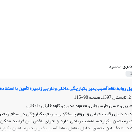
یری، محمود
1
بط نقاط آسیب‌پذیر یکپارچگی داخلی وخارجی زنجیره تأمین با استفاده از دیمتل فازی و ANP فازی در صنایع
98-115
بیبی، حسن فارسیجانی، محمود مدیری، کاوه خلیلی دامغانی
ه به دلیل رقابت جهانی و لزوم پاسخگویی سریع، یکپارچگی در سطح زنجیره
یره تامین یکپارچه، اهمیت زیادی دارد و اجرای ناقص این فرایند ممک
ند. هدف این تحقیق تحلیل تعامل نقاط آسیب‌پذیر زنجیره تامین یکپار