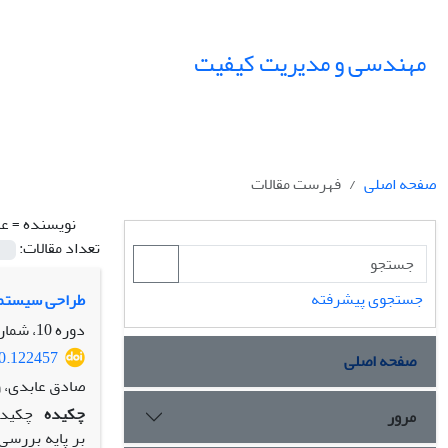
مهندسی و مدیریت کیفیت
صفحه اصلی
فهرست مقالات
نویسنده =
عا
تعداد مقالات:
جستجوی پیشرفته
طراحی سیستم خ
دوره 10، شماره 2، تابستان 1399، صفحه
20.122457
صفحه اصلی
صادق عابدی، ول
چکیده
چکیده
مرور
بر پایه بررسی