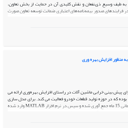
 به طیف وسیع ذی‌نفعان و نقش کلیدی آن در حمایت از بخش تعاون،
در فرایندهای صدور بیمه‌نامه‌های اعتباری ضمانت توسعه تعاون صورت
اده شده تا صحت و اعتبار علمی و کاربردی نتایج تضمین شود. تحلیل
TOPS
) و رویکرد گروه اسمی (
NGT
) صورت پذیرفت.
ند و استراتژی متمرکز هستند؛ ازاین‌رو، متناسب با اولویت‌های
رت مستمر تدوین گردید.
رایه یک نقشه راه عملیاتی و علمی، مبنایی برای تمرکز منابع بر نقاط
 و تحقق اهداف استراتژیک در بخش تعاون محسوب می‌شود.
ه منظور افزایش بهره وری
 پیش بینی خرابی ماشین آلات در راستای افزایش بهره‌وری ارائه می
 بوده که در حوزه تولید قطعات خودرو فعالیت می کند. برای مدل سازی
شبکه فازی-عصبی پرسپترون چند لایه(MLP)، نخست تعداد 100 خرابی و توقف در بازه زمانی 15 ماه جمع آوری شده و سپس در نرم افزار MATLAB وارد شده
ن خرابی ماشین آلات سبب کاهش مدت زمان و هزینه تعمیرات شده
است. بنابراین مدت زمان کاری و دسترس پذیری ماشین آلات افزایش یافته و در نهایت سبب افزایش میزان بهره وری به میزان 57 درصد می‌شود، همچنین،