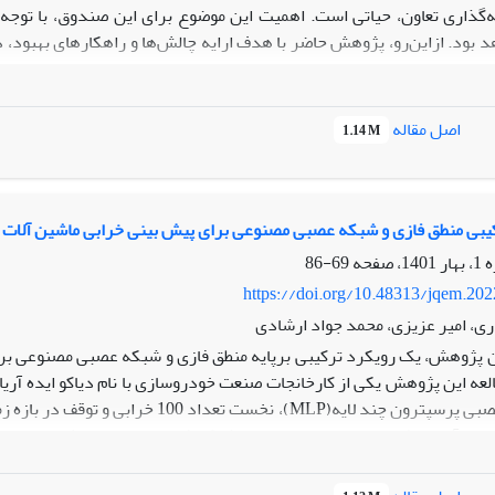
گذاری تعاون، حیاتی است. اهمیت این موضوع برای این صندوق، با توجه
 بود. ازاین‌رو، پژوهش حاضر با هدف ارایه چالش‌ها و راهکارهای بهبود، 
ژوهش:
این پژوهش بر پایه اصول مدیریت کیفیت و رویکرد فرایندی بنا نه
 اولویت‌بندی آن‌ها با استفاده از روش آنتروپی شانون، تکنیک تاپسیس (
IS
اصل مقاله
1.14 M
‌های پژوهش نشان داد که بیشترین عارضه‌های صندوق در بخش‌های فرای
راهکارهای بهینه‌سازی ارایه و شاخص‌های کلیدی عملکرد (
KPIs
) برای نظا
فزوده علمی:
نتایج نهایی این پژوهش علاوه بر ایجاد شفافیت فرایندی، با ا
فراهم آورد که گامی محوری در جهت کاهش زمان و هزینه، ارتقا اثربخشی
بی منطق فازی و شبکه عصبی مصنوعی برای پیش بینی خرابی ماشین آلات ب
69-86
https://doi.org/10.48313/jqem.20
اری، امیر عزیزی، محمد جواد ارشادی
ن پژوهش، یک رویکرد ترکیبی برپایه منطق فازی و شبکه عصبی مصنوعی برای
لعه این پژوهش یکی از کارخانجات صنعت خودروسازی با نام دیاکو ایده آریا
دست آمده نشان می دهد پیاده سازی شبکه فازی-عصبی و پیش بینی زما
 عصبی توسعه داده شده 94 درصد برآورد شده است.