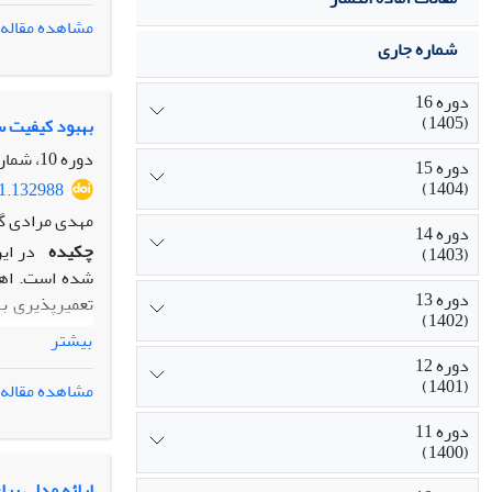
روش‌شناسی پ
مشاهده مقاله
شماره جاری
و تحت شرایط ت
احتمال و تحلی
دوره 16
(1405)
یافته‌ها
:
پیاده‌
بهبود کیفیت س
و هزینه‌های آ
دوره 10، شماره 4، زمستان 1399، صفحه
دوره 15
اصالت/ارزش ا
(1404)
21.132988
برای پیش‌بینی
مهدی مرادی گ
دوره 14
چکیده
در ای
(1403)
شده است. اهد
دوره 13
تعمیرپذیری ب
(1402)
اهداف فوق منا
بیشتر
گروهی و با اس
دوره 12
(1401)
مشاهده مقاله
ایدئال منطبق 
دوره 11
(1400)
ارائه مدلی برا