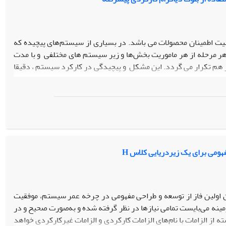
بلیت اطمینان محصولات می باشد. در بسیاری از سیستم‌های پیچیده که
 هر مرحله از هر ماموریت بخش‌ها و زیر سیستم های مختلفی و با مدت
 هم تکرار می گردد. این مشکل و پیچیدگی در کارکرد سیستم ، دقیقا
به این منظور در این مقاله روشی برای محاسبه قابلیت اطمینان این زیر دریایی که دارای چهار زیرسیستم ۹ مرحله‌ای است، طراحی و ارائه گردیده است. ابتدا
 جلساتی با خبرگان استخراج شده، سپس بلوک دیاگرام کارکردی برای
بزار تحلیل حالات و اثرات خرابی مشخص شده است. همچنین به منظور
شنهادات خوبی برای بهبود طراحی ارائه گردیده است.. در ادامه با
مرحله از هر زیرسیستم اقدام گردید. سپس قابلیت اطمینان کل هر
ا قابلیت اطمینان کل هر مرحله را با ضرب مقادیر قابلیت اطمینان هر
ومی برای یک زیردریایی کلاس H
ادیر حاصل در هم ضرب می‌گردند. طبق محاسبات به عمل امده مقدار
ان اولین فاز از توسعه و طراحی مفهومی در چرخه عمر سیستم، موفقیت
زمینه
می­‌بایست
تمامی نیازها در نظر گرفته شده و به‌صورت صحیح و در
از الزامات با نام‌های الزامات کارکردی و الزامات غیرکارکردی خواهد