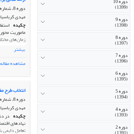
دوره 10
(1399)
دوره 8، شماره 4، زمستان 1397، صفحه
مهدی کرباسیان
دوره 9
(1398)
چکیده
استفا
ماموریت محور 
دوره 8
زمان‌های مختل
(1397)
در مساله این 
بیشتر
دوره 7
(1396)
کارکردهای هر 
مشاهده مقاله
هر مرحله رسم 
دوره 6
تحلیل ریسک، ا
(1395)
محاسبه‌ی نرخ
زیرسیستم محاس
انتخاب طرح مف
دوره 5
(1394)
چهار زیرسیستم
دوره 8، شماره 3، پاییز 1397، صفحه
قابلیت اطمینان کل زیردریایی در م
مهدی کرباسیان
دوره 4
(1393)
چکیده
در دن
نهادهای اقتص
دوره 2
تعامل دایمی با
(1391)