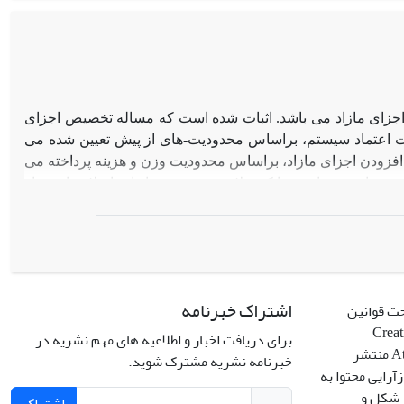
ز اجزای مازاد می باشد. اثبات شده است که مساله تخصیص اجزای
یت اعتماد سیستم، براساس محدودیت-های از پیش تعیین شده می
افزودن اجزای مازاد، براساس محدودیت وزن و هزینه پرداخته می
 است، بدان معنا که علاوه بر تعیین تعداد اجزا ، لازم است از
. این مساله به صورت یک گراف سه سطحی مدل شده است که برای
م پشنهادی با ارایه یک روش جست وجوی محلی در همسایگی نقاط
قه موجه استفاده می شود. کاربرد این الگوریتم، در بهینه سازی
 از حل مسایل نمونه، کارآیی قابل ملاحظه الگوریتم پیشنهادی را
، مقادیر وزن و هزینه مورد نیاز نیز حداقل می گردد.
اشتراک خبرنامه
حت قوانین
Creative C
برای دریافت اخبار و اطلاعیه های مهم نشریه در
Attribution 4.0 International License منتشر
خبرنامه نشریه مشترک شوید.
آرایی محتوا به
ر شکل و
اشتراک