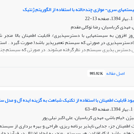
ستمهای سری- موازی چندحالته با استفاده از الگوریتم ژنتیک
13-22
 مهدی کرباسیان، رضا توکلی مقدم
روز افزون به سیستمهایی با دسترسپذیری/ قابلیت اطمینان بالا منجر 
 )دسترسپذیری در صورتی که سیستم تعمیرپذیر باشد( صورت گیرد . استفاده
 دسترس پذیری سیستم در نظرگرفته میشوند. در صورتی که سیستم،چندحال
ذیری سیستم بهکار میروند نقش مهمیدر ارائه یک پاسخ قابل قبول ایفا می
که دسترسپذیریسیستم از حد قابل قبولی بیشتر باشد، کمینه نماید. م
د متفاوت باشند.هر دو اجزا و سیستم میتوانند حالتهای متفاوتی داشت
اصل مقاله
995.92 K
بهینهکردن ساختار سیستم از الگوریتم ژنتیک استفاده میشود.
ود قابلیت اطمینان با استفاده از تکنیک شباهت به گزینه ایده آل و مدل س
49-63
ژن ,خیام باشی، مهدی کرباسیان، علی اکبر نیلی پور
ت اطمینان جزء جدایی ناپذیر برنامه ریزی، طراحی و بهره برداری از سیس
‌ها می‌باشد. ازکارافتادن هر سیستمی منجر به ایجاد اختلال در فرآیند جاری