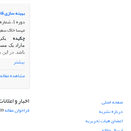
بهینه سازی قا
دوره 1، شماره 1، زمستان 1390، صفحه
مهسا خاک سفی
چکیده
یکی
مازاد یک مسا
باشد. در این
شود. در تخصی
بیشتر
بین انواع حا
حل آن از الگ
مشاهده مقاله
موجه افزایش 
قابلیت اعتما
نسبت به رویکر
اخبار و اعلانات
صفحه اصلی
فراخوان مقاله
08-27
درباره نشریه
اعضای هیات تحریریه
ارسال مقاله