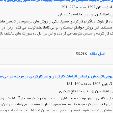
275-291
، ام البنین یوسفی، فاطمه رشیدیان
ده از بلوک دیاگرام کارکردی معمولا یکی از روش‌های مرسوم در تخمین قا
هستند این روش جوابگو نیست و جوابی کاملا غلط تولید می کند . زیرا در
ف کار کرده و سپس متوقف می گردند و این مراحل به صورت های مختلف باز
تحقیق که یک زیر دریایی ماموریت محور برای نجات می باشد مصداق می کند.
مرحله به تفکیک زیرسیستم‌ها (برق، فرعی، رادیوالکترونیک و رانش) طی
اصل مقاله
750.76 K
گردیده است. در ادامه حالات باالقوه شکست برای هر کارکرد در قالب ا
ز ماتریس شدت- احتمال وقوع و میانگین عدد اولویت ریسک استفاده و پی
 خرابی هر مرحله توسط فرمول کیم، به محاسبه‌ی قابلیت اطمینان هر 
به گردید. در نهایت به منظور محاسبه قابلیت اطمینان کل زیردریایی، ابتد
هومی اثربخش بر‌اساس الزامات کارکردی و غیرکارکردی در مرحله طراحی مفه
 در هر مرحله بدست آورده، در نهایت به دلیل متوالی بودن مراحل، مق
169-181
رحله طراحی ۶/۰ است که این مقدار از نظر خبرگان صنعت مقدار قابل قبولی است.
، ام البنین یوسفی، ندا حاج حیدری
یای رقابتی امروز توجه به نیازهای مشتریان و درک درست از آن‌ها به‌عنو
ادی را تضمین کرده و هدف سیستم مورد نظر را مشخص
می­‌نماید
. در این 
 مشتری تفسیر شود. تفسیر صحیح مجموعه این نیازها منجر به ایجاد دو دسته 