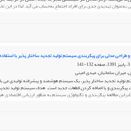
ی به‌عنوان تهدیدی جدی برای افراد اجتماع به‌حساب می آید. لذا در این 
ت اطمینان موثر باشد را شناسایی و با استفاده از روش شباهت به گزینه ای
ازآن با استفاده از مدل ساختار تفسیری ارتباط علت و معلولی تکنیک‌ها د
نظور درک و توسعه ارتباط میان قابلیت اطمینان و سایر تکنیک های مهندسی 
 و طراحی مدلی برای پیکربندی سیستم تولید تجدید ساختار پذیر با استفاد
132-141
، مهران سلمانیان، مهدی امینی
 تولید تجدید ساختار پذیر، یک سیستم هوشمند و پیشرفته تولیدی می باشد ک
 پیکربندی و یا اضافه کردن قطعات جدید است. هدف سیستم تولید تجدید
نابراین مطالعه پیکربندی و تکنولوژی سیستم به منظور ارزیابی اقتصادی
ای قابلیت اطمینان، تبدیل پذیری، کیفیت، بهره‌وری و نرخ جریان مواد با 
فته است. مدل ریاضی به منظور برآورد بهره‌وری سیستم ارایه شده است.
 به همراه مطالعه موردی ارایه و بررسی شده است.