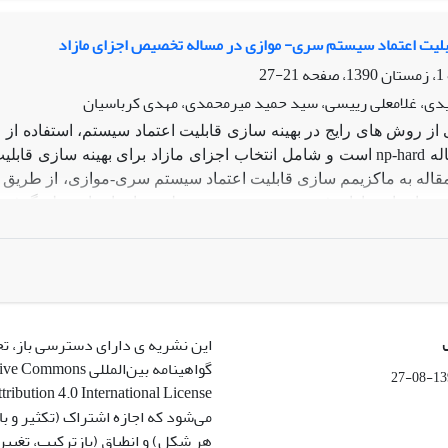
بلیت اعتماد سیستم سری- موازی در مساله تخصیص اجزای مازاد
21-27
دی، غلامعلی رییسی، سید حمید میرمحمدی، مهدی کرباسیان
 از روش های رایج در بهینه سازی قابلیت اعتماد سیستم، استفاده ا
له
np-hard
است و شامل انتخاب اجزای مازاد برای بهینه سازی قابل
 مقاله به ماکزیمم سازی قابلیت اعتماد سیستم سری-موازی، از طریق 
ص اجزای مازاد، فرض وجود چند نوع مختلف برای اجزا درنظر گرفته شده
لت های امکان پذیر برای تخصیص، نوع جز مناسبی نیز انتخاب گردد
وریتم اجتماع مورچگان استفاده می-شود. قدرت جست وجوی الگوریت
یافته است و از یک تابع جریمه پویا برای هدایت پاسخ ها به سمت منط
د سیستم مکانیکی یک جعبه دنده نشان داده شده است. نتایج عددی حاصل
د پیشین نشان می دهد و در آن، علاوه بر ماکزیمم سازی قابلیت اعتماد
این نشریه ی دارای دسترسی باز، ت
گواهینامه بین‌المللی ommons
1399-
می‌شود که اجازه اشتراک (تکثیر و باز
هر شکل) و انطباق (بازترکیب، تغیی