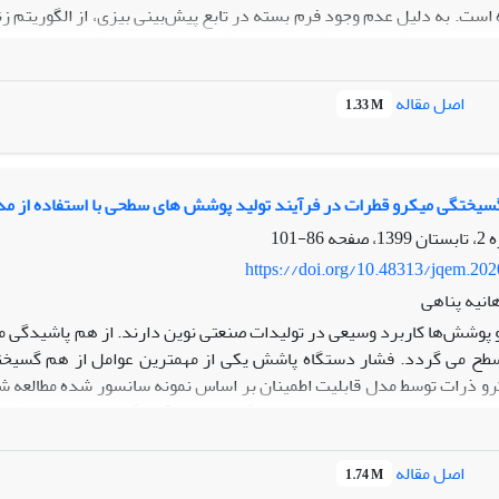
 است. به دلیل عدم وجود فرم بسته در تابع پیش‌بینی بیزی، از الگوریتم زن
نی استفاده شده است. شبیه‌سازی و یک مجموعه داده واقعی برای مقایس
 تحت تمامی حالات سانسور عملکرد خوبی دارند و مقادیر واقعی داده‌ها را 
زینه مربوط به آزمایش‌های کنترل کیفی محصولات استفاده کرد.
اصل مقاله
1.33 M
گسیختگی میکرو قطرات در فرآیند تولید پوشش های سطحی با استفاده از مد
86-101
https://doi.org/10.48313/jqem.20
نیه پناهی
 پوشش‌ها کاربرد وسیعی در تولیدات صنعتی نوین دارند. از هم پاشیدگی 
طح می گردد. فشار دستگاه پاشش یکی از مهمترین عوامل از هم گسیختگی
 ذرات توسط مدل قابلیت اطمینان بر اساس نمونه سانسور شده مطالعه شده
ن توزیع برازنده داده‌ها، استفاده گردیده و برآوردگر درستنمایی ماک
ینگس پارامترهای مجهول برآورد شده‌اند. نتایج نشان می دهد که مدل 
 قطرات در فشارهای مختلف پاشش دارد. بر اساس مدل پیشنهادی، مشاهده
اصل مقاله
1.74 M
ی یابد.