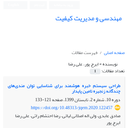
ورود به سامانه
ثبت نام
English
مهندسی و مدیریت کیفیت
صفحه اصلی
فهرست مقالات
نویسنده =
ایرج پور، علی رضا
تعداد مقالات:
1
طراحی سیستم خبره هوشمند برای شناسایی توان مندی‌های
چندگانه زنجیره تامین پایدار
دوره 10، شماره 2، تابستان 1399، صفحه
121-133
https://doi.org/10.48313/jqem.2020.122457
صادق عابدی، ولی اله اصلانی لیائی، رضا احتشام راثی، علی رضا
ایرج پور