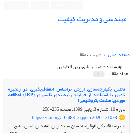
ورود به سامانه
ثبت نام
English
مهندسی و مدیریت کیفیت
صفحه اصلی
فهرست مقالات
نویسنده =
امینی سابق، زین العابدین
تعداد مقالات:
1
تحلیل یکپارچه‌سازی ارزش براساس انعطاف‌پذیری در زنجیره
تامین با استفاده از فرآیندِ رتبه‌بندی تفسیری (IRP) (مطالعه
موردی: صنعت پتروشیمی)
دوره 10، شماره 3، پاییز 1399، صفحه
235-258
https://doi.org/10.48313/jqem.2020.131078
علیرضا آقابیکی آلوقره، احسان ساده، زین العابدین امینی سابق