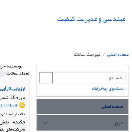
مهندسی و مدیریت کیفیت
صفحه اصلی
فهرست مقالات
نویسنده =
زر
تعداد مقالات:
جستجوی پیشرفته
ارزیابی کارآیی
دوره 10، شماره 3، پاییز 1399، صفحه
20.131079
صفحه اصلی
بختیار استادی،
چکیده
تلاش‌
مرور
شرکت‌های پترو