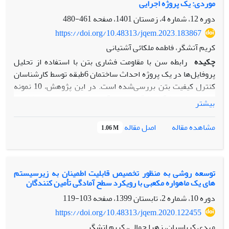
موردی: یک پروژه اجرایی
متغیره تحت شرایط وابستگی تصادفی است. در واقع رویکرد
پیشنهادی امکان پیش بینی و ارزیابی تغییرپذیری فرآیندهای
دوره 12، شماره 4، زمستان 1401، صفحه
461-480
تخریب در سطح اجزاء و سیستم را ارائه می نماید. در این مقاله به
https://doi.org/10.48313/jqem.2023.183867
منظور ارزیابی رویکرد پیشنهادی، از مجموعه داده های یک
کریم آتشگر، فاطمه ملکائی آشتیانی
سیستم چندجزئی با ساختار 2 از 3 استفاده شده است.
چکیده
رابطه سن با مقاومت فشاری بتن با استفاده از تحلیل
پروفایل‌ها در یک پروژه احداث ساختمان 6طبقه توسط کارشناسان
کنترل کیفیت بتن بررسی‌شده است. در این پژوهش، 10 نمونه
بتن در شرایط آزمایشگاهی عمل‌آوری شدند و مقاومت فشاری
بیشتر
نمونه‌ها توسط 3 کارشناس مورد بررسی قرار گرفت. در فاز صفر با
روش مطالعه ابزار، متأثر نبودن داده‌ها از خطای اندازه‌گیری
اصل مقاله
مشاهده مقاله
1.06 M
موردبررسی قرارگرفت. در فاز یک با استفاده از نمودار کنترل
استور و بریل، پروفایل‌های خارج از کنترل حذف‌شدند و مدلی
برای برآورد مقاومت فشاری بتن برحسب سن نمونه ارائه‌شده
است. در فاز دو با استفاده از 10000 داده‌ شبیه‌سازی‌شده توسط
توسعه روشی به منظور تخصیص قابلیت اطمینان به زیرسیستم
های یک ماهواره مکعبی با رویکرد سطح آمادگی تأمین کنندگان
نرم‌افزار متلب ، عملکرد مدل با استفاده از نمودار (EWMA)
موردبررسی قرارگرفت، نتایج نشان می‌دهد که نمودار EWMA
دوره 10، شماره 2، تابستان 1399، صفحه
103-119
قادر به شناسایی سیگنال‌ خارج از کنترل را می باشد، لذا
https://doi.org/10.48313/jqem.2020.122455
کارشناسان کنترل کیفیت بتن می‌توانند عوامل تخریب بتن را
مهدی کرباسیان، زهرا جمالی، کریم اتشگر