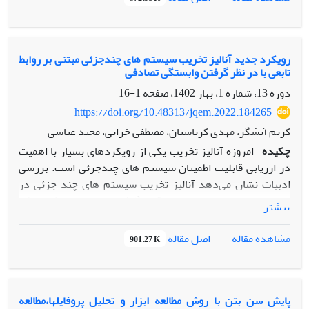
موجب شده که این روش جهت پایش پروژه بر اساس معیار شاخص
پذیری، عملکرد مناسبی نداشته باشد. در این پژوهش با استفاده
از نمودارهای کنترلی چند متغیره، به صورت همزمان شاخص‌های
عملکردی یک پروژه گازرسانی مبتنی بر داده‌های واقعی را بررسی
رویکرد جدید آنالیز تخریب سیستم های چندجزئی مبتنی بر روابط
تابعی با در نظر گرفتن وابستگی تصادفی
نموده‌ایم، پس از تحلیل نتایج به دست آمده، عملکرد دو نمودار
هتلینگ و (MEWMA) را با یکدیگر مقایسه کرده ایم که نمودار
دوره 13، شماره 1، بهار 1402، صفحه
1-16
(MEWMA) از قابلیت و حساسیت بیشتری نسبت به نمودار
https://doi.org/10.48313/jqem.2022.184265
هتلینگ در شناسایی تغییرات در فرایندهای چند متغیره برخوردار
کریم آتشگر، مهدی کرباسیان، مصطفی خزایی، مجید عباسی
می باشد.
چکیده
امروزه آنالیز تخریب یکی از رویکردهای بسیار با اهمیت
در ارزیابی قابلیت اطمینان سیستم های چندجزئی است. بررسی
ادبیات نشان می‌دهد آنالیز تخریب سیستم های چند جزئی در
تحقیقات مختلفی مورد بررسی قرار گرفته است، اما رویکردی که
بیشتر
در آن بین فرآیندهای تخریب اجزا سیستم رابطه پروفایلی وجود
دارد، تاکنون مورد توجه قرار نگرفته است. هنگامی که بین
اصل مقاله
مشاهده مقاله
901.27 K
فرآیندهای تخریب یک یا چند جزء رابطه تابعی وجود داشته باشد،
در ادبیات کنترل فرآیند آماری به آن پروفایل گفته می‌شود. هدف
از این مطالعه، ارائه رویکردی کارآمد جهت پیش بینی و ارزیابی
تغیییرپذیری فرآیندهای تخریب در شرایط وجود پروفایل چند
پایش سن بتن با روش مطالعه ابزار و تحلیل پروفایلها،مطالعه