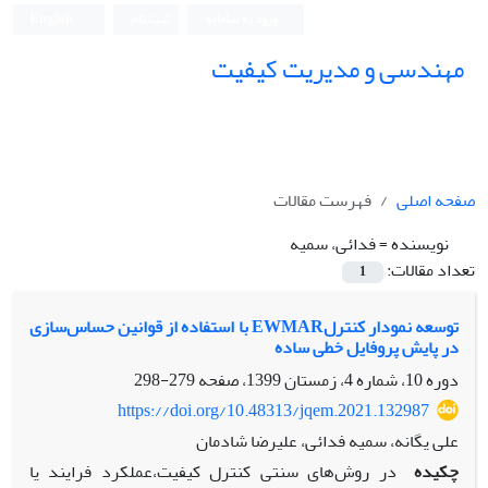
ورود به سامانه
ثبت نام
English
مهندسی و مدیریت کیفیت
صفحه اصلی
فهرست مقالات
نویسنده =
فدائی، سمیه
تعداد مقالات:
1
توسعه نمودار کنترلEWMAR با استفاده از قوانین حساس‌سازی
در پایش پروفایل خطی ساده
دوره 10، شماره 4، زمستان 1399، صفحه
279-298
https://doi.org/10.48313/jqem.2021.132987
علی یگانه، سمیه فدائی، علیرضا شادمان
چکیده
در روش‌های سنتی کنترل کیفیت،عملکرد فرایند یا