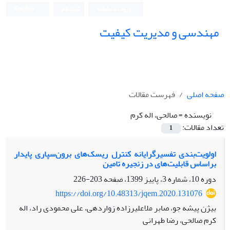
ورود به سامانه
ثبت نام
English
مهندسی و مدیریت کیفیت
صفحه اصلی
فهرست مقالات
نویسنده =
صالحی، اله کرم
تعداد مقالات:
1
اولویت‌بندی تفسیرگرایانه کنترل ریسک‌های برون‌سپاری پایدار
براساس قابلیت‌های در زنجیره تامین
دوره 10، شماره 3، پاییز 1399، صفحه
203-226
https://doi.org/10.48313/jqem.2020.131076
بیژن پیشه جو، صابر ملاعلیرزاده زواردهی، علی محمودی راد، اله
کرم صالحی، رضا طهرانی