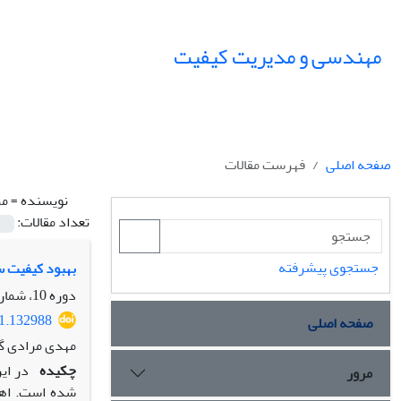
مهندسی و مدیریت کیفیت
صفحه اصلی
فهرست مقالات
نویسنده =
مر
تعداد مقالات:
جستجوی پیشرفته
بهبود کیفیت س
دوره 10، شماره 4، زمستان 1399، صفحه
21.132988
صفحه اصلی
مهدی مرادی گ
چکیده
در ای
مرور
شده است. اهد