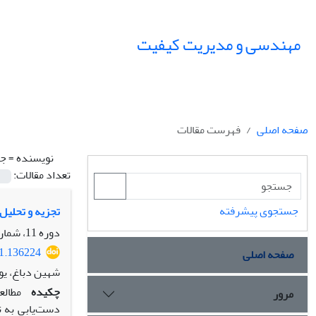
مهندسی و مدیریت کیفیت
صفحه اصلی
فهرست مقالات
نویسنده =
جا
تعداد مقالات:
جستجوی پیشرفته
تجزیه و تحلیل 
دوره 11، شماره 1، بهار 1400، صفحه
21.136224
صفحه اصلی
شهین دباغ، یو
چکیده
مطالع
مرور
دست‌یابی به ت