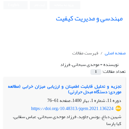
ورود به سامانه
ثبت نام
English
مهندسی و مدیریت کیفیت
صفحه اصلی
فهرست مقالات
نویسنده =
موحدی سبحانی، فرزاد
تعداد مقالات:
1
تجزیه و تحلیل قابلیت اطمینان و ارزیابی میزان خرابی (مطالعه
موردی: دستگاه مبدل حرارتی)
دوره 11، شماره 1، بهار 1400، صفحه
61-76
https://doi.org/10.48313/jqem.2021.136224
شهین دباغ، یونس جاوید، فرزاد موحدی سبحانی، عباس سقایی،
کیا پارسا