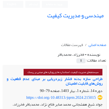
ورود به سامانه
ثبت نام
English
مهندسی و مدیریت کیفیت
صفحه اصلی
فهرست مقالات
نویسنده =
فخرزاد، محمدباقر
تعداد مقالات:
1
سیستم‌های مدیریت کیفیت، استانداردها و رویکردهای مبتنی بر ریسک
طراحی سازه بدنه فشار زیردریایی بر مبنای عدم قطعیت و
روش‌های قابلیت اطمینان
دوره 14، شماره 1، بهار 1403، صفحه
79-90
https://doi.org/10.48313/jqem.2024.215015
جواد شیخ هفشجانی، محمد صابر فلاح نژاد، محمدباقر فخرزاد،