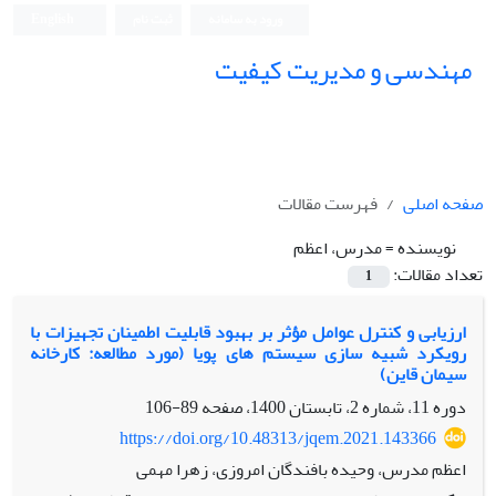
ورود به سامانه
ثبت نام
English
مهندسی و مدیریت کیفیت
صفحه اصلی
فهرست مقالات
نویسنده =
مدرس، اعظم
تعداد مقالات:
1
ارزیابی و کنترل عوامل مؤثر بر بهبود قابلیت اطمینان تجهیزات با
رویکرد شبیه سازی سیستم های پویا (مورد مطالعه: کارخانه
سیمان قاین)
دوره 11، شماره 2، تابستان 1400، صفحه
89-106
https://doi.org/10.48313/jqem.2021.143366
اعظم مدرس، وحیده بافندگان امروزی، زهرا مهمی