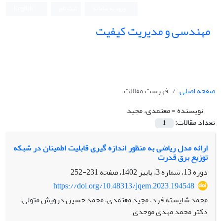
ورود به سامانه
ثبت نام
English
مهندسی و مدیریت کیفیت
صفحه اصلی
فهرست مقالات
نویسنده =
معتمدی، مجید
تعداد مقالات:
1
ارائه مدل ریاضی به منظور اندازه گیری قابلیت اطمینان در شبکه
توزیع برق قدرت
دوره 13، شماره 3، پاییز 1402، صفحه
231-252
https://doi.org/10.48313/jqem.2023.194548
محمد شایسته فرد، مجید معتمدی، محمد حسین درویش متولی،
دکتر محمد مهدی موحدی