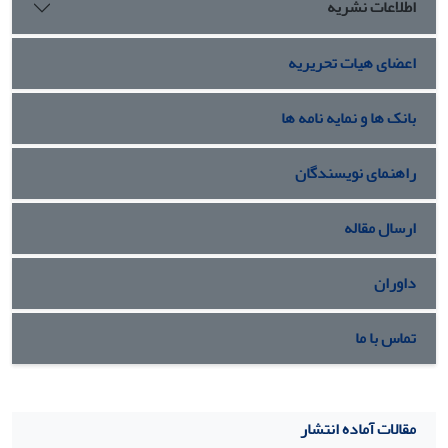
اطلاعات نشریه
تحت بررسی دارای 0.67 درجه از قابلیت اطمینان می‌باشد. نتایج
این تحقیق می­تواند مبنای مناسبی جهت اجرای پروژه­های پژوهشی
اعضای هیات تحریریه
و عملیاتی در شبکه‌های گسترده شعاعی در صنعت برق به شمار
آید.
بانک ها و نمایه نامه ها
راهنمای نویسندگان
ارسال مقاله
داوران
تماس با ما
مقالات آماده انتشار