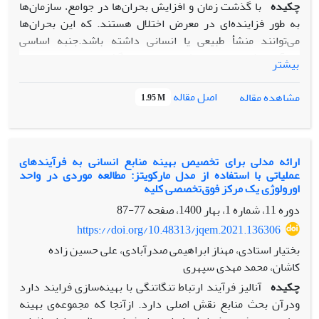
چکیده
با گذشت زمان و افزایش بحران‌ها در جوامع، سازمان‌ها
به طور فزاینده‌ای در معرض اختلال هستند. که این بحران‌ها
می‌توانند منشأ طبیعی یا انسانی داشته باشد.جنبه اساسی
تاب‌آوری شامل توانایی یک عنصر در بازگشت به وضعیت نرمال
بیشتر
بعد از وارد شدن اختلال به آن و تخصیص منابع است. بدیهی است
که در هر سازمانی، هدف اساسی تخصیص کمترین منابع برای
اصل مقاله
مشاهده مقاله
1.95 M
بازیابی عملیات و نیز بازگرداندن فعالیت ها به آستانه تحمل است
تا رویدادهای مخرب، فعالیت‌های حیاتی را متوقف نکند. در این
مقاله، یک مدل کمی برای تخصیص منابع ارائه می‌شود که فقدان
تاب‌آوری را به حداقل می‌رساند. مسئله یک فرض اساسی دارد،
ارائه مدلی برای تخصیص بهینه منابع انسانی به فرآیندهای
عملیاتی با استفاده از مدل مارکویتز: مطالعه موردی در واحد
این است که حداقل در یکی از منابع موجود با توجه به میزان بیش
اورولوژی یک مرکز فوق‌تخصصی کلیه
از حد بودن تقاضا، کمبود منبع وجود داشته باشد. پس از حل مدل
دوره 11، شماره 1، بهار 1400، صفحه
77-87
با آزمایش عددی، نتایج مدل تشریح شد و مشخص شد که
رویدادهای مخرب قبل از آستانه تحمل بازیابی شدند.
https://doi.org/10.48313/jqem.2021.136306
بختیار استادی، مهناز ابراهیمی صدرآبادی، علی حسین زاده
کاشان، محمد مهدی سپهری
چکیده
آنالیز فرآیند ارتباط تنگاتنگی با بهینه‌سازی فرایند دارد
ودرآن بحث منابع نقش اصلی دارد. ازآنجا که مجموعه‌ی بهینه