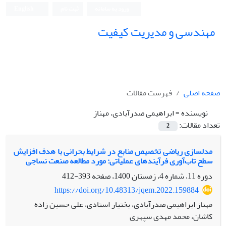
ورود به سامانه
ثبت نام
English
مهندسی و مدیریت کیفیت
صفحه اصلی
فهرست مقالات
نویسنده =
ابراهیمی صدرآبادی، مهناز
تعداد مقالات:
2
مدلسازی ریاضی تخصیص منابع در شرایط بحرانی با هدف افزایش
سطح تاب‌آوری فرآیندهای عملیاتی: مورد مطالعه صنعت نساجی
دوره 11، شماره 4، زمستان 1400، صفحه
393-412
https://doi.org/10.48313/jqem.2022.159884
مهناز ابراهیمی صدرآبادی، بختیار استادی، علی حسین زاده
کاشان، محمد مهدی سپهری