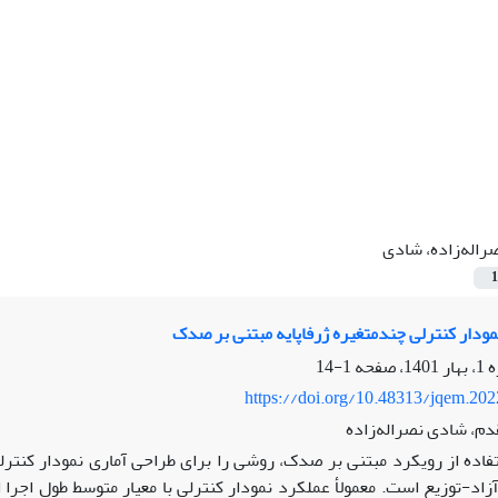
راله‌زاده، شادی
1
ودار کنترلی چندمتغیره ژرفا‏پایه مبتنی بر صدک
1-14
https://doi.org/10.48313/jqem.20
دم، شادی نصراله‌زاده
تفاده از رویکرد مبتنی بر صدک، روشی را برای طراحی آماری نمودار کنترلی
آزاد-توزیع است. معمولأ عملکرد نمودار کنترلی با معیار متوسط طول اجرا 