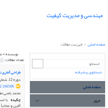
مهندسی و مدیریت کیفیت
صفحه اصلی
فهرست مقالات
نویسنده =
نص
تعداد مقالات:
جستجوی پیشرفته
طراحی آماری نم
دوره 12، شماره 1، بهار 1401، صفحه
22.166506
صفحه اصلی
محمد بامنی مق
چکیده
با اس
مرور
آفین و مجانبأ 