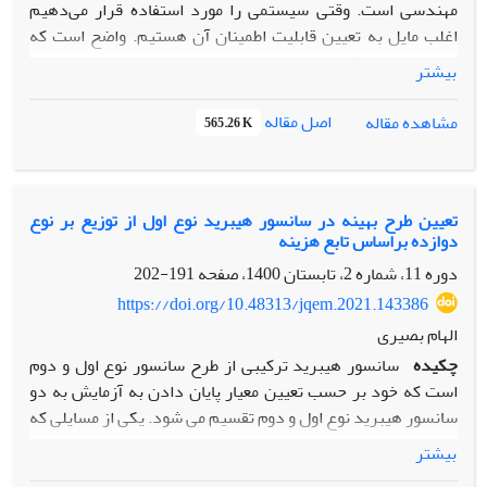
مهندسی است. وقتی سیستمی را مورد استفاده قرار می‌دهیم
اغلب مایل به تعیین قابلیت اطمینان آن هستیم. واضح است که
سیستم‌های با قابلیت اطمینان بالاتر از ارزش بیشتری برخوردار
بیشتر
هستند. همچنین قابلیت اطمینان هر سیستم‌ به ساختار و قابلیت
اطمینان اجزای آن بستگی دارد. بنا بر این برای افزایش قابلیت
اصل مقاله
مشاهده مقاله
565.26 K
اطمینان سیستم می‌توان قابلیت اطمینان اجزای آن را بهبود
بخشید. علاوه بر این، برای افزایش قابلیت اطمینان اجزای یک
سیستم لازم است تا هزینه‌های آن نیز در نظر گرفته شود. این
پژوهش با در نظر گرفتن یک سیستم سری-موازی به تعیین میزان
تعیین طرح بهینه در سانسور هیبرید نوع اول از توزیع بر نوع
دوازده براساس تابع هزینه
افزایش مورد نیاز برای قابلیت اطمینان اجزای سیستم می‌پردازد
به گونه‌ای که قابلیت اطمینان سیستم حد اکثر شود و هزینه
دوره 11، شماره 2، تابستان 1400، صفحه
191-202
حاصل از این افزایش از مقدار از پیش تعیین شده‌ای بیشتر نشود.
https://doi.org/10.48313/jqem.2021.143386
یک مثال عددی برای بررسی نتایج ارائه شده است. در انتها
الهام بصیری
جمع‌بندی از نتایج بیان شده است.
چکیده
سانسور هیبرید ترکیبی از طرح سانسور نوع اول و دوم
است که خود بر حسب تعیین معیار پایان دادن به آزمایش به دو
سانسور هیبرید نوع اول و دوم تقسیم می شود. یکی از مسایلی که
در بحث سانسورها وجود دارد انتخاب بهترین طرح سانسور است.
بیشتر
معیارهای مختلفی را برای تعیین طرح بهینه سانسور می توان در