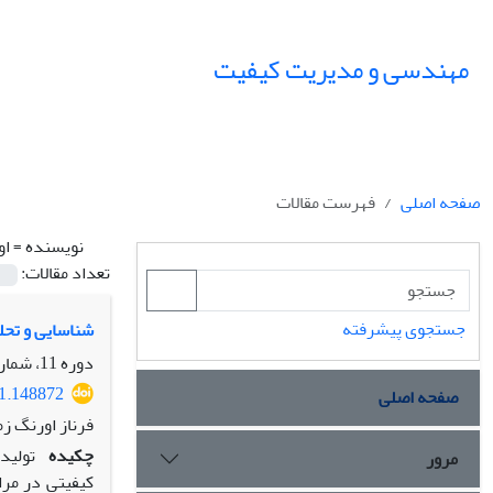
مهندسی و مدیریت کیفیت
صفحه اصلی
فهرست مقالات
نویسنده =
او
تعداد مقالات:
جستجوی پیشرفته
شناسایی و تحل
دوره 11، شماره 3، پاییز 1400، صفحه
21.148872
صفحه اصلی
فرناز اورنگ ز
چکیده
تولید
مرور