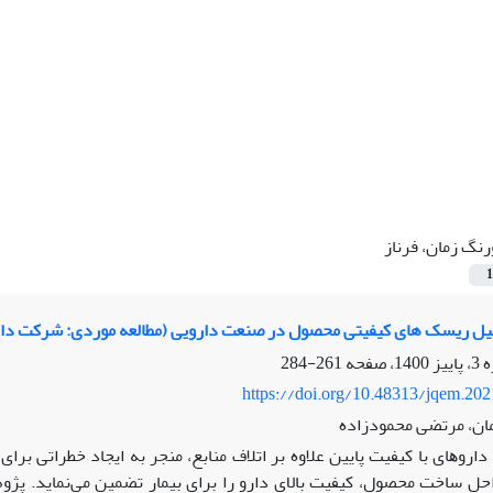
رنگ زمان، فرناز
1
یل ریسک های کیفیتی محصول در صنعت دارویی (مطالعه موردی: شرکت دار
261-284
https://doi.org/10.48313/jqem.20
مان، مرتضی محمودزاده
 داروﻫﺎی ﺑﺎ ﮐﯿﻔﯿﺖ ﭘﺎﯾﯿﻦ علاوه بر اتلاف منابع، منجر به ایجاد خطراتی 