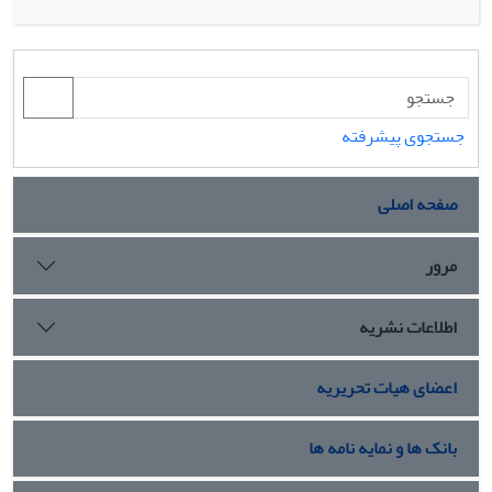
به نمودار X ̅ تحت مدل شوک وایبول با فاصله‌های نمونه‌گیری
نایکنواخت و اندازه نمونه ثابت(FRS)، کشف تغییرات میانگین
سریع‌تر بوده و عملکرد بهتری دارد. در این مدل با افزایش
تغییرات در میانگین، سرعت کشف تغییرات در میانگین افزایش
پیدا می‌کند و مقدار h_"1" افزایش و ANF کاهش پیدا می‌کند.
جستجوی پیشرفته
همچنین تغییرات نسبتا بزرگ (𝛅≥"2" )، به اندازه نمونه مطلوب
نسبتا کوچک (n_"2" ≤ 10" ) و تغییرات کوچکتر(2 >𝛅)، به اندازه
صفحه اصلی
نمونه بهینه بزرگتر (11 ≤n_"2") منجر می‌شود.
مرور
اطلاعات نشریه
اعضای هیات تحریریه
بانک ها و نمایه نامه ها