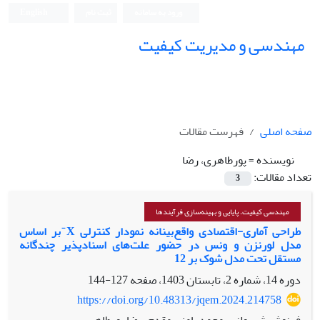
ورود به سامانه
ثبت نام
English
مهندسی و مدیریت کیفیت
صفحه اصلی
فهرست مقالات
نویسنده =
پورطاهری، رضا
تعداد مقالات:
3
مهندسی کیفیت، پایایی و بهینه‌سازی فرآیندها
طراحی آماری-اقتصادی واقع‌بینانه نمودار کنترلی X ̄بر اساس
مدل لورنزن و ونس در حضور علت‌های اسنادپذیر چندگانه
مستقل تحت مدل شوک بر 12
دوره 14، شماره 2، تابستان 1403، صفحه
127-144
https://doi.org/10.48313/jqem.2024.214758