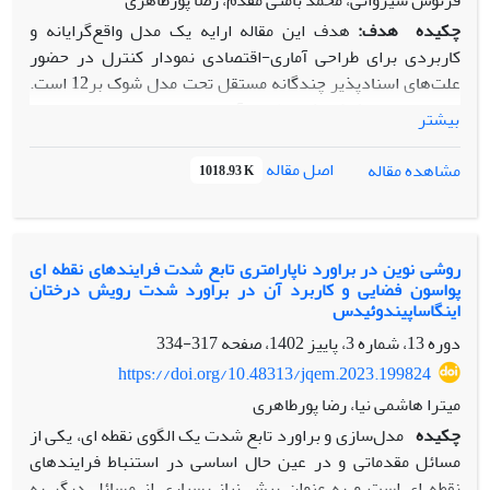
فرنوش شیروانی، محمد بامنی مقدم، رضا پورطاهری
چکیده
هدف:
هدف این مقاله ارایه یک مدل واقع‌گرایانه و
کاربردی برای طراحی آماری-اقتصادی نمودار کنترل
د
ر حضور
علت‌های اسنادپذیر چندگانه مستقل تحت مدل شوک بر12 است.
این مدل با هدف کاهش خطای برآورد هزینه در واحد زمان چرخه
بیشتر
کیفیت طراحی شده است.
روش‌شناسی پژوهش:
در این پژوهش با استفاده از توزیع بر12
اصل مقاله
مشاهده مقاله
1018.93 K
به‌عنوان مدل شوک، مدل
RED
برای طراحی بهینه نمودار کنترل
توسعه داده شده است. همچنین تابع هزینه لورنزن و ونس در
حضور علت‌های اسنادپذیر چندگانه تعمیم یافته و با یک مثال
عددی اعتبار روش پیشنهادی نشان داده شده است.
روشی نوین در براورد ناپارامتری تابع شدت فرایندهای نقطه ای
پواسون فضایی و کاربرد آن در براورد شدت رویش درختان
یافته
ها:
نتایج عددی نشان می‌دهد مدل پیشنهادی نسبت به
اینگاساپیندوئیدس
مدل‌های پیشین، دقت بالاتری در برآورد هزینه واقعی در واحد
دوره 13، شماره 3، پاییز 1402، صفحه
317-334
زمان چرخه کیفیت دارد. همچنین افزایش احتمال وقوع شوک
باعث افزایش هزینه متوسط می‌شود که ضرورت لحاظ کردن این
https://doi.org/10.48313/jqem.2023.199824
احتمال در طراحی را برجسته می‌سازد.
میترا هاشمی نیا، رضا پورطاهری
اصالت/ارزش‌افزوده علمی:
برای نخستین‌بار توزیع بر 12 به‌عنوان
چکیده
مدل‌سازی و براورد تابع شدت یک الگوی نقطه ای، یکی از
مدل شوک در طراحی آماری-اقتصادی نمودار کنترل معرفی شده
مسائل مقدماتی و در عین حال اساسی در استنباط فرایندهای
است. مقاله با تعمیم مدل هزینه‌ای موجود، رویکردی نوین و
نقطه ای است و به عنوان پیش نیاز بسیاری از مسائل دیگر به