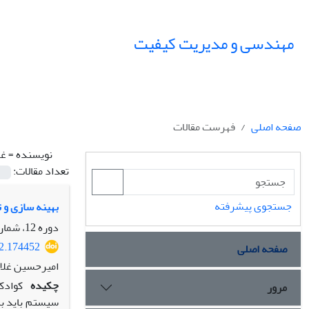
مهندسی و مدیریت کیفیت
صفحه اصلی
فهرست مقالات
نویسنده =
غل
تعداد مقالات:
جستجوی پیشرفته
بهینه سازی و ت
دوره 12، شماره 3، پاییز 1401، صفحه
22.174452
صفحه اصلی
امیرحسین غلام
چکیده
کوادک
مرور
سیستم باید به