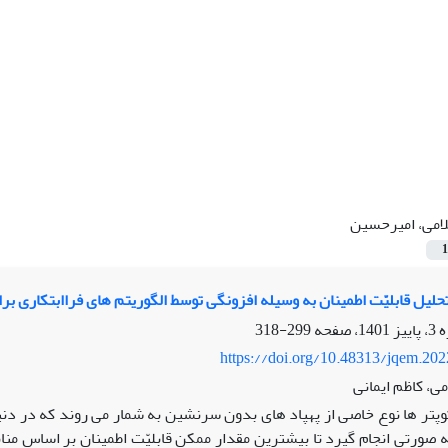
امی، امیرحسین
1
حلیل قابلیّت اطمینان به وسیله افزونگی توسط الگوریتم های فراابتکاری برا
299-318
https://doi.org/10.48313/jqem.20
ی، کاظم ایمانی
وپتر ها نوع خاصی از پهپاد های بدون سرنشین به شمار می روند که در دنی
 صورتی انجام گیرد تا بیشترین مقدار ممکن قابلیّت اطمینان بر اساس مناب